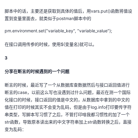
议
注
验
收
脚本中的话，主要还是获取到具体的值后，用vars.put()函数将值设
置到变量里面去，就类似于postman脚本中的
藏
pm.environment.set("variable_key", "variable_value");
在接口调用传参的时候，使用${变量名}就可以。
3
分享在断言的时候遇到的一个问题
断言的时候，最近写了一个从数据库查数据然后与接口返回值进行
断言的case，以前这么写也没遇到过什么问题，最近在测一个国际
化接口的时候，接口返回的值是中文的，从数据库中拿到的中文的
值在打印的时候其实不会变为乱码，但是由于log.info打印要传字符
串类型，写脚本写习惯了之后，不管打印啥我都习惯性的加了一个
str函数，导致原本读出来的中文字符串加上str函数转换之后，直接
变为乱码：