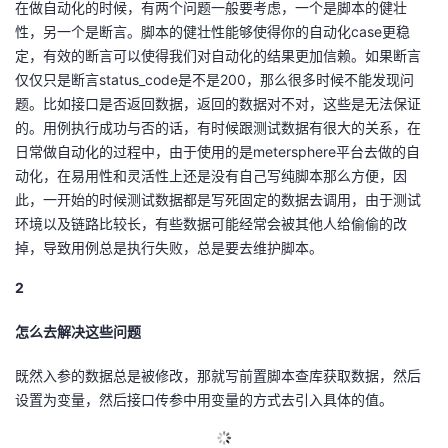
在做自动化的时候，有两个问题一般要考虑，一个是脚本的健壮
的
性，另一个是断言。脚本的健壮性能够使得你的自动化case更稳
Programs
发
者
定，有效的断言可以使得我们对自动化的结果更加信赖。如果断言
仅仅只是断言status_code是不是200，那么很多时候不能发现问
支
者
我
题。比如接口是否返回数据，返回的数据对不对，这些是无法保证
的。用例执行成功与否的话，有时候跟测试数据有很大的关系，在
持
学
的
我
日常做自动化的过程中，由于使用的是metersphere平台去做的自
动化，在易用性和灵活性上还是没有自己写纯脚本那么方便，因
我
堂
博
的
我
此，一开始的时候测试数据都是写死固定的数据去调用，由于测试
环境以及链路比较长，有些数据可能经常会被其他人给偷偷的改
的
我
客
论
的
我
我
掉，导致用例总是执行失败，总是要去维护脚本。
技
的
坛
圈
的
我
的
我
2
术
云
子
直
的
我
课
的
我
怎么去解决这些问题
支
声
播
活
的
程
认
的
我
既然入参的数据总是被修改，那就写前置脚本查库获取数据，然后
设置为变量，然后接口传参中用变量的方式去引入具体的值。
持
建
动
关
证
实
的