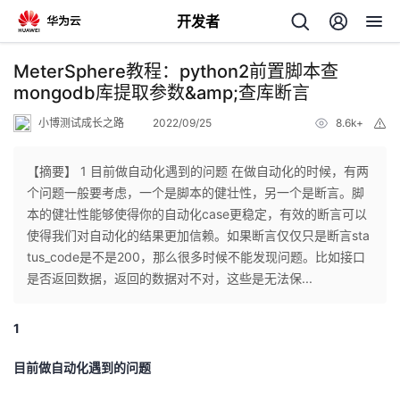
开发者
返
MeterSphere教程：python2前置脚本查
回
mongodb库提取参数&amp;查库断言
小博测试成长之路
2022/09/25
8.6k+
举
报
【摘要】 1 目前做自动化遇到的问题 在做自动化的时候，有两
个问题一般要考虑，一个是脚本的健壮性，另一个是断言。脚
个
本的健壮性能够使得你的自动化case更稳定，有效的断言可以
使得我们对自动化的结果更加信赖。如果断言仅仅只是断言sta
我
人
tus_code是不是200，那么很多时候不能发现问题。比如接口
是否返回数据，返回的数据对不对，这些是无法保...
我
的
主
1
我
的
开
页
目前做自动化遇到的问题
我
的
开
发