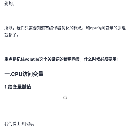
别的。
议
注
验
收
藏
所以，我们只需要知道有编译器优化的概念，和cpu访问变量的原理
就够了。
重点是记住volatile这个关键词的使用场景，什么时候必须要用!
一.CPU访问变量
1.给变量赋值
我们看上图代码。