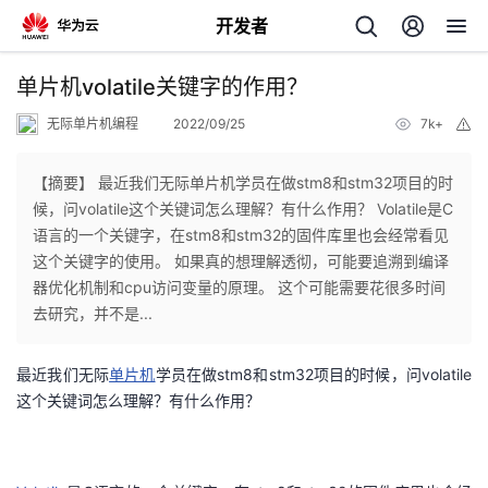
开发者
返
单片机volatile关键字的作用？
回
无际单片机编程
2022/09/25
7k+
举
报
【摘要】 最近我们无际单片机学员在做stm8和stm32项目的时
候，问volatile这个关键词怎么理解？有什么作用？ Volatile是C
语言的一个关键字，在stm8和stm32的固件库里也会经常看见
个
这个关键字的使用。 如果真的想理解透彻，可能要追溯到编译
器优化机制和cpu访问变量的原理。 这个可能需要花很多时间
我
人
去研究，并不是...
我
的
主
最近我们无际
单片机
学员在做stm8和stm32项目的时候，问volatile
这个关键词怎么理解？有什么作用？
我
的
开
页
我
的
开
发