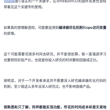
Volatile
是C语言的一个关键字，在stm8和stm32的固件库里也会经
常看见这个关键字的使用。
的
Programs
发
者
支
者
我
如果真的想理解透彻，可能要追溯到
编译器优化机制
和
cpu访问变量
持
学
的
我
的原理。
我
堂
博
的
我
这个可能需要花很多时间去研究，并不是很划算，我一直强调学习
的
我
客
论
的
我
我
也要把控好投产比，也就是你投入研究的时间要和回报成正比。
技
的
坛
圈
的
我
的
我
术
云
子
直
的
我
课
的
我
很明显，对于一个开发者来说并不需要深入研究编译器优化代码的
机制，至少我这么多年没深入研究过，也不影响我做产品。
支
声
播
活
的
程
认
的
我
持
建
动
关
证
实
的
很熟悉和只了解，同样都能实现功能，所花的时间成本却是天差地