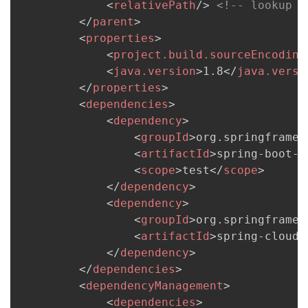
<
relativePath
/>
<!-- lookup p
</
parent
>
<
properties
>
<
project.build.sourceEncoding
<
java.version
>
1.8
</
java.versi
</
properties
>
<
dependencies
>
<
dependency
>
<
groupId
>
org.springframew
<
artifactId
>
spring-boot-s
<
scope
>
test
</
scope
>
</
dependency
>
<
dependency
>
<
groupId
>
org.springframew
<
artifactId
>
spring-cloud-
</
dependency
>
</
dependencies
>
<
dependencyManagement
>
<
dependencies
>