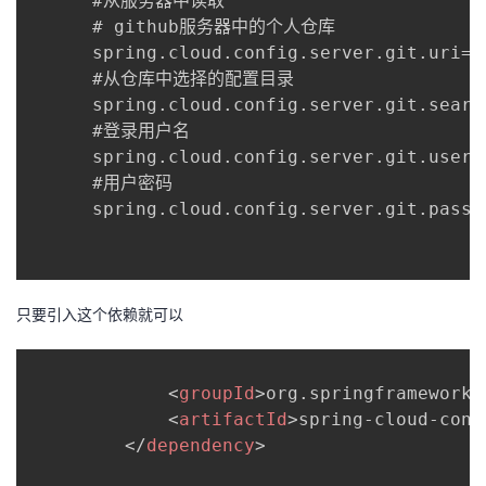
      #从服务器中读取

我
注
的
开
      # github服务器中的个人仓库

      spring.cloud.config.server.git.uri=h
的
Programs
发
      #从仓库中选择的配置目录

      spring.cloud.config.server.git.searc
支
者
      #登录用户名

      spring.cloud.config.server.git.userna
持
      #用户密码

学
      spring.cloud.config.server.git.passwo
我
堂
的
我
我
只要引入这个依赖就可以
技
的
的
我
术
云
<
groupId
>
org.springframework.
课
的
我
<
artifactId
>
spring-cloud-conf
支
声
</
dependency
>
程
认
的
我