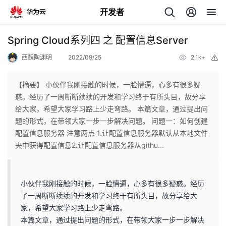
开发者
返
Spring Cloud系列四 之 配置信息Server
回
西魏陶渊明
2022/09/25
2.1k+
举
报
【摘要】 小伙伴我刚接触的时候，一脸懵逼，心多有很多疑
惑。经历了一周断断续续的开发和学习终于有所头目，故分享
给大家，希望大家学习路上少走弯路。 本篇文章，通过提出问
个
题的形式，在带领大家一步一步解决问题。 问题一：如何创建
配置信息服务器 注意两点 1.让配置信息服务器默认从本地文件
我
人
夹中获得配置信息2.让配置信息服务器从githu...
的
主
小伙伴我刚接触的时候，一脸懵逼，心多有很多疑惑。经历
开
页
了一周断断续续的开发和学习终于有所头目，故分享给大
家，希望大家学习路上少走弯路。
发
本篇文章，通过提出问题的形式，在带领大家一步一步解决