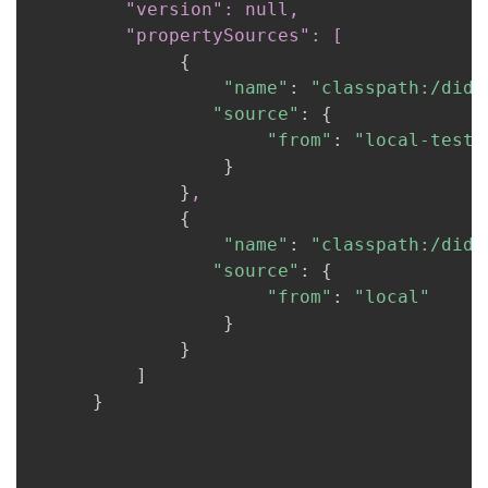
         "version": null,

         "propertySources": [
{
"name"
:
"classpath:/didi
"source"
:
{
"from"
:
"local-test"
}
}
,
{
"name"
:
"classpath:/didi
"source"
:
{
"from"
:
"local"
}
}
          ]

}