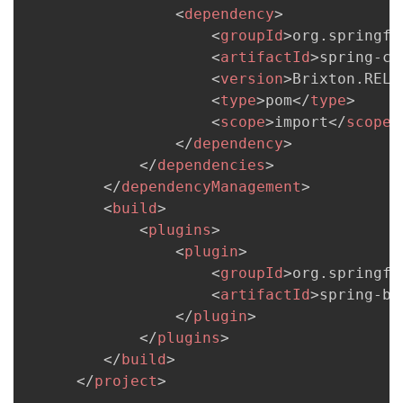
<
dependency
>
<
groupId
>
org.springfr
<
artifactId
>
spring-cl
<
version
>
Brixton.RELE
<
type
>
pom
</
type
>
<
scope
>
import
</
scope
>
</
dependency
>
</
dependencies
>
</
dependencyManagement
>
<
build
>
<
plugins
>
<
plugin
>
<
groupId
>
org.springfr
<
artifactId
>
spring-bo
</
plugin
>
</
plugins
>
</
build
>
</
project
>