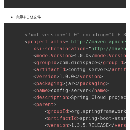
持
建
证
实
的
议
完整POM文件
验
收
藏
<?xml version="1.0" encoding="UTF-8"
<
project
xmlns
=
"
http://maven.apache.
xsi:
schemaLocation
=
"
http://maven.
<
modelVersion
>
4.0.0
</
modelVersion
<
groupId
>
com.didispace
</
groupId
>
<
artifactId
>
config-server
</
artifa
<
version
>
1.0.0
</
version
>
<
packaging
>
jar
</
packaging
>
<
name
>
config-server
</
name
>
<
description
>
Spring Cloud project
<
parent
>
<
groupId
>
org.springframework.
<
artifactId
>
spring-boot-start
<
version
>
1.3.5.RELEASE
</
versi