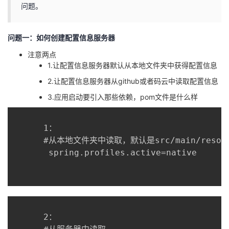
问题。
者
问题一：如何创建配置信息服务器
我
注意两点
1.让配置信息服务器默认从本地文件夹中获得配置信息
的
我
2.让配置信息服务器从github或者码云中读取配置信息
博
的
我
3.应用启动要引入那些依赖，pom文件是什么样
客
论
的
我
      1：

      #从本地文件夹中读取，默认是src/main/resour
坛
圈
的
我
       spring.profiles.active=native

子
直
的
我
我
播
活
的
我
动
关
的
      2：
