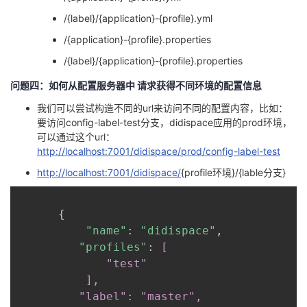
/{label}/{application}-{profile}.yml
/{application}-{profile}.properties
/{label}/{application}-{profile}.properties
问题四：如何从配置服务器中 请求获得不同环境的配置信息
我们可以尝试构造不同的url来访问不同的配置内容，比如：
要访问config-label-test分支，didispace应用的prod环境，
可以通过这个url：
http://localhost:7001/didispace/prod/config-label-test
http://localhost:7001/didispace/
{profile环境}/{lable分支}
{
"name"
:
"didispace"
,
"profiles"
:
[

             "test"

          ],

         "label": "master",
