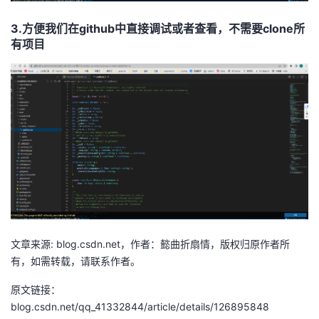
我
注
的
开
3.方便我们在github中直接调试或者查看，不需要clone所
有项目
的
Programs
发
支
者
持
学
我
堂
的
我
我
技
的
的
我
文章来源: blog.csdn.net，作者：懿曲折扇情，版权归原作者所
术
云
课
的
我
有，如需转载，请联系作者。
原文链接：
支
声
程
认
的
我
blog.csdn.net/qq_41332844/article/details/126895848