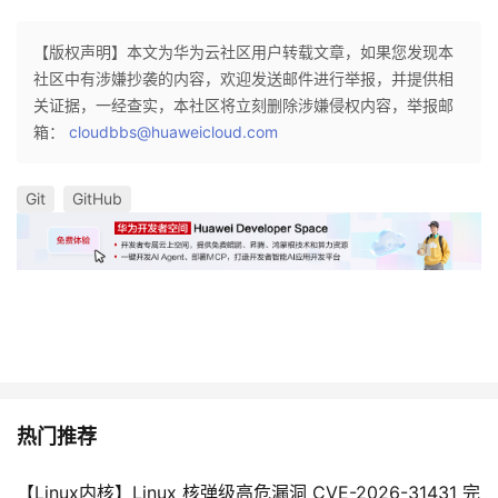
持
建
证
实
的
【版权声明】本文为华为云社区用户转载文章，如果您发现本
议
验
收
社区中有涉嫌抄袭的内容，欢迎发送邮件进行举报，并提供相
关证据，一经查实，本社区将立刻删除涉嫌侵权内容，举报邮
藏
箱：
cloudbbs@huaweicloud.com
Git
GitHub
热门推荐
【Linux内核】Linux 核弹级高危漏洞 CVE-2026-31431 完