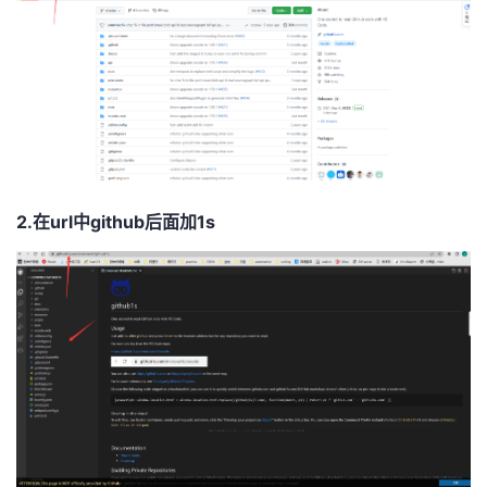
者
我
的
我
博
的
我
2.在url中github后面加1s
客
论
的
我
坛
圈
的
我
子
直
的
我
我
播
活
的
我
动
关
的