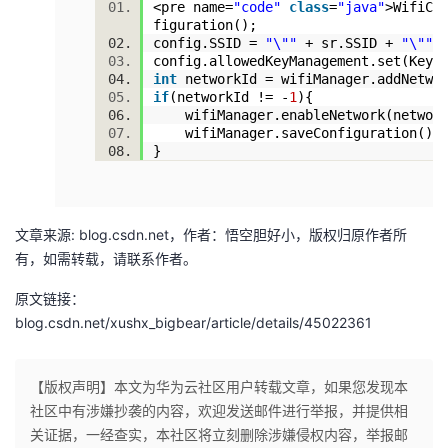
<pre name=
"code"
class
=
"java"
>WifiCo
持
建
证
实
的
figuration();
config.SSID =
"\""
+ sr.SSID +
"\""
议
验
收
config.allowedKeyManagement.set(Key
int
networkId = wifiManager.addNetw
if
(networkId != -
1
){
藏
wifiManager.enableNetwork(networ
wifiManager.saveConfiguration()
}
文章来源: blog.csdn.net，作者：悟空胆好小，版权归原作者所
有，如需转载，请联系作者。
原文链接：
blog.csdn.net/xushx_bigbear/article/details/45022361
【版权声明】本文为华为云社区用户转载文章，如果您发现本
社区中有涉嫌抄袭的内容，欢迎发送邮件进行举报，并提供相
关证据，一经查实，本社区将立刻删除涉嫌侵权内容，举报邮