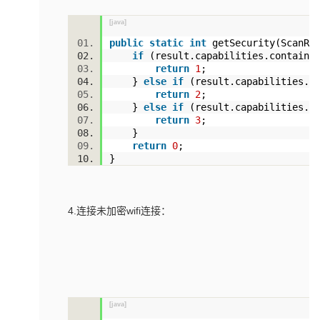
我
注
的
开
[java]
public
static
int
getSecurity(ScanRe
的
Programs
发
if
(result.capabilities.contains
return
1
;
}
else
if
(result.capabilities.co
支
者
return
2
;
}
else
if
(result.capabilities.co
持
学
return
3
;
}
return
0
;
我
堂
}
的
我
我
4.连接未加密wifi连接：
技
的
的
我
术
云
课
的
我
支
声
程
认
的
我
[java]