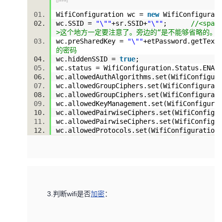
[java]
WifiConfiguration wc =
new
WifiConfigura
者
wc.SSID =
"\""
+sr.SSID+
"\""
;
//<span
>这个地方一定要注意了。旁边的“是不能够省略的。密码
我
wc.preSharedKey =
"\""
+etPassword.getText
的密码
wc.hiddenSSID =
true
;
的
我
wc.status = WifiConfiguration.Status.ENA
wc.allowedAuthAlgorithms.set(WifiConfigu
wc.allowedGroupCiphers.set(WifiConfigura
博
的
我
wc.allowedGroupCiphers.set(WifiConfigura
wc.allowedKeyManagement.set(WifiConfigur
客
论
的
我
wc.allowedPairwiseCiphers.set(WifiConfig
wc.allowedPairwiseCiphers.set(WifiConfig
wc.allowedProtocols.set(WifiConfiguratio
坛
圈
的
我
子
直
的
我
我
播
活
的
3.判断wifi是否
加密
：
我
动
关
的