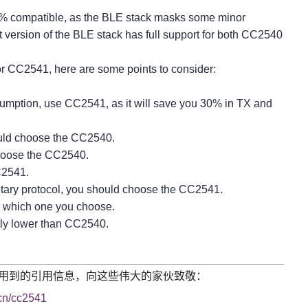
0% compatible, as the BLE stack masks some minor
est version of the BLE stack has full support for both CC2540
r CC2541, here are some points to consider:
sumption, use CC2541, as it will save you 30% in TX and
ould choose the CC2540.
choose the CC2540.
C2541.
etary protocol, you should choose the CC2541.
ter which one you choose.
htly lower than CC2540.
]所有用到的引用信息，向这些伟大的家伙致敬：
/cn/cc2541