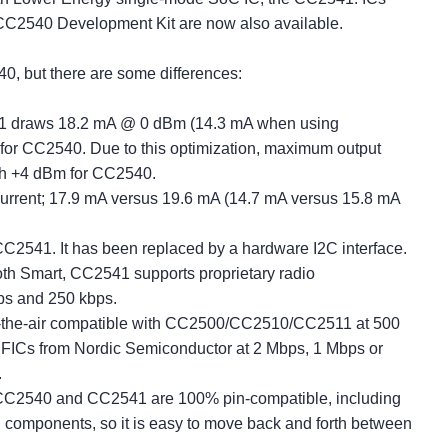
 CC2540 Development Kit are now also available.
0, but there are some differences:
1 draws 18.2 mA @ 0 dBm (14.3 mA when using
r CC2540. Due to this optimization, maximum output
th +4 dBm for CC2540.
current; 17.9 mA versus 19.6 mA (14.7 mA versus 15.8 mA
2541. It has been replaced by a hardware I2C interface.
ooth Smart, CC2541 supports proprietary radio
ps and 250 kbps.
-the-air compatible with CC2500/CC2510/CC2511 at 500
FICs from Nordic Semiconductor at 2 Mbps, 1 Mbps or
.
e CC2540 and CC2541 are 100% pin-compatible, including
 components, so it is easy to move back and forth between