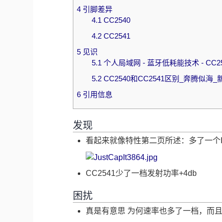
4
引脚差异
4.1
CC2540
4.2
CC2541
5
见识
5.1
个人局域网 - 蓝牙低耗能技术 - CC2541
5.2
CC2540和CC2541区别_奔腾似海
6
引用信息
发现
看起来就像特性第二页所述：多了一个I
CC2541少了一档发射功率+4db
困扰
真是有意思 为何速率也多了一档，而且