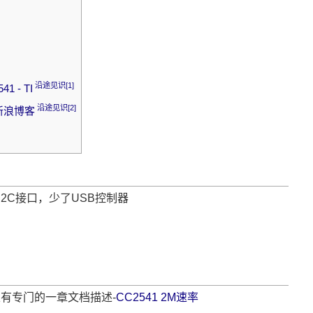
沿途见识
[1]
 - TI
沿途见识
[2]
_新浪博客
2C接口，少了USB控制器
有专门的一章文档描述-
CC2541 2M速率