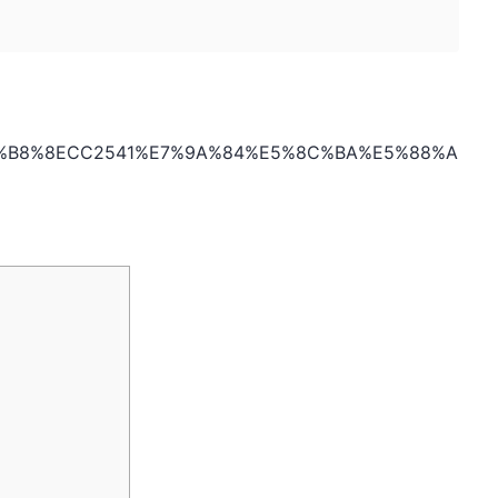
40%E4%B8%8ECC2541%E7%9A%84%E5%8C%BA%E5%88%A