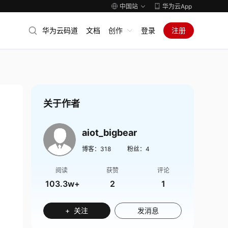
中国站
华为云App
华为云码道
文档
创作
登录
注册
关于作者
aiot_bigbear
博客：
318
粉丝：
4
阅读
获赞
评论
103.3w+
2
1
+ 关注
发消息