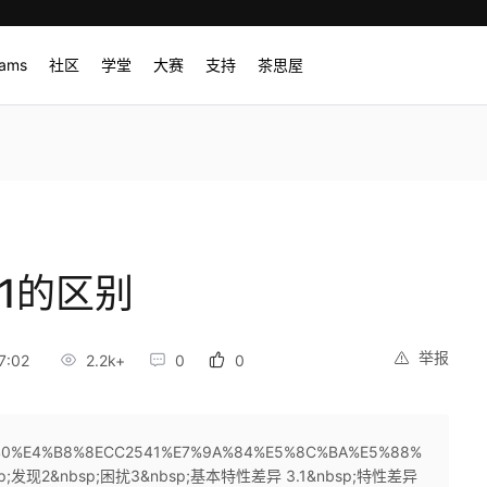
rams
社区
学堂
大赛
支持
茶思屋
41的区别
举报
7:02
2.2k+
0
0
C2540%E4%B8%8ECC2541%E7%9A%84%E5%8C%BA%E5%88%
&nbsp;发现2&nbsp;困扰3&nbsp;基本特性差异 3.1&nbsp;特性差异