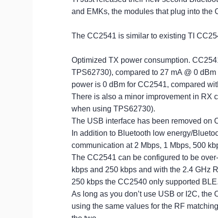
and EMKs, the modules that plug into the
The CC2541 is similar to existing TI CC254
Optimized TX power consumption. CC254
TPS62730), compared to 27 mA @ 0 dBm fo
power is 0 dBm for CC2541, compared wi
There is also a minor improvement in RX 
when using TPS62730).
The USB interface has been removed on CC
In addition to Bluetooth low energy/Bluet
communication at 2 Mbps, 1 Mbps, 500 kb
The CC2541 can be configured to be over
kbps and 250 kbps and with the 2.4 GHz R
250 kbps the CC2540 only supported BLE
As long as you don’t use USB or I2C, th
using the same values for the RF matching