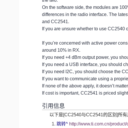
the two.
On the software side, the modules are 10
differences in the radio interface. The lat
and CC2541.
If you are unsure whether to use CC2540 o
If you’re concerned with active power con
around 10% in RX.
If you need +4 dBm output power, you sh
If you need a USB interface, you should 
If you need I2C, you should choose the C
If you want to communicate using a propri
If none of the above apply, it doesn’t mat
If cost is important, CC2541 is priced slig
引用信息
以下是[CC2540与CC2541的区别
跳转
^
http://www.ti.com.cn/product