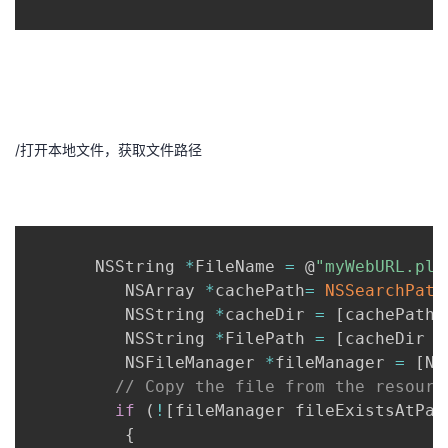
我
注
的
开
的
Programs
发
支
者
/打开本地文件，获取文件路径
持
学
我
堂
的
我
       NSString 
*
FileName 
=
 @
"myWebURL.pli
我
          NSArray 
*
cachePath
=
NSSearchPath
技
的
          NSString 
*
cacheDir 
=
[
cachePath 
的
我
          NSString 
*
FilePath 
=
[
cacheDir s
术
云
          NSFileManager 
*
fileManager 
=
[
NS
课
的
我
// Copy the file from the resourc
支
声
if
(
!
[
fileManager fileExistsAtPat
程
认
的
我
{