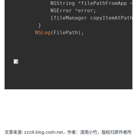
持
建
              NSString 
*
filePathFromApp 
=
证
实
的
              NSError 
*
error
;
议
[
fileManager copyItemAtPath
:
验
收
}
NSLog
(
FilePath
)
;
藏
文章来源: zzzili.blog.csdn.net，作者：清雨小竹，版权归原作者所