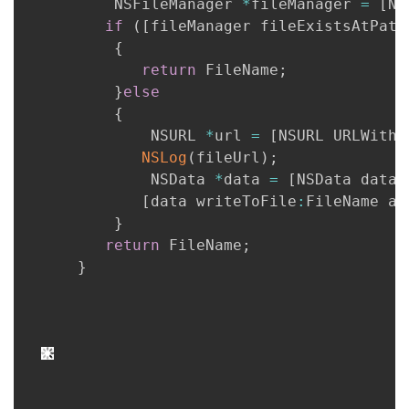
          NSFileManager 
*
fileManager 
=
[
NS
if
(
[
fileManager fileExistsAtPath
者
{
return
 FileName
;
我
}
else
{
的
我
              NSURL 
*
url 
=
[
NSURL URLWithS
NSLog
(
fileUrl
)
;
博
的
我
              NSData 
*
data 
=
[
NSData dataW
[
data writeToFile
:
FileName at
客
论
的
我
}
return
 FileName
;
坛
圈
的
我
}
子
直
的
我
我
播
活
的
我
动
关
的