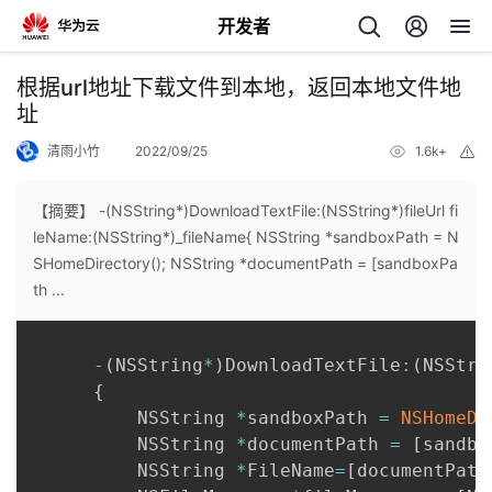
开发者
返
根据url地址下载文件到本地，返回本地文件地
回
址
清雨小竹
2022/09/25
1.6k+
举
报
【摘要】 -(NSString*)DownloadTextFile:(NSString*)fileUrl fi
leName:(NSString*)_fileName{ NSString *sandboxPath = N
个
SHomeDirectory(); NSString *documentPath = [sandboxPa
th ...
我
人
-
(
NSString
*
)
DownloadTextFile
:
(
NSStri
的
主
{
          NSString 
*
sandboxPath 
=
NSHomeDi
开
页
          NSString 
*
documentPath 
=
[
sandbo
          NSString 
*
FileName
=
[
documentPath
发