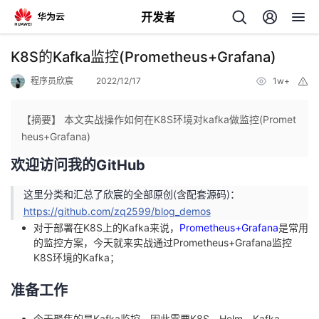
开发者
返
K8S的Kafka监控(Prometheus+Grafana)
回
程序员欣宸
2022/12/17
1w+
举
报
【摘要】 本文实战操作如何在K8S环境对kafka做监控(Promet
heus+Grafana)
欢迎访问我的GitHub
个
这里分类和汇总了欣宸的全部原创(含配套源码)：
我
人
https://github.com/zq2599/blog_demos
对于部署在K8S上的Kafka来说，
Prometheus+Grafana
是常用
的
主
的监控方案，今天就来实战通过Prometheus+Grafana监控
K8S环境的Kafka；
开
页
准备工作
发
今天聚焦的是Kafka监控，因此需要K8S、Helm、Kafka、