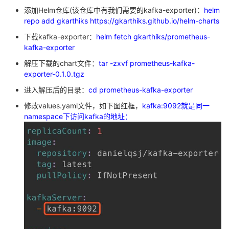
持
建
证
实
的
添加Helm仓库(该仓库中有我们需要的kafka-exporter)：
helm
repo add gkarthiks
https://gkarthiks.github.io/helm-charts
议
验
收
下载kafka-exporter：
helm fetch gkarthiks/prometheus-
kafka-exporter
藏
解压下载的chart文件：
tar -zxvf prometheus-kafka-
exporter-0.1.0.tgz
进入解压后的目录：
cd prometheus-kafka-exporter
修改values.yaml文件，如下图红框，
kafka:9092
就是同一
namespace下访问kafka的地址：