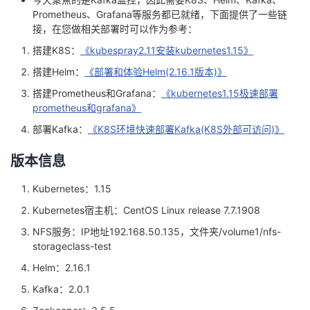
Prometheus、Grafana等服务都已就绪，下面提供了一些链
者
接，在您做相关部署时可以作为参考：
搭建K8S：
《kubespray2.11安装kubernetes1.15》
我
搭建Helm：
《部署和体验Helm(2.16.1版本)》
的
我
搭建Prometheus和Grafana：
《kubernetes1.15极速部署
prometheus和grafana》
博
的
我
部署Kafka：
《K8S环境快速部署Kafka(K8S外部可访问)》
客
论
的
我
版本信息
Kubernetes：1.15
坛
圈
的
我
Kubernetes宿主机：CentOS Linux release 7.7.1908
子
直
的
我
NFS服务：IP地址192.168.50.135，文件夹/volume1/nfs-
storageclass-test
我
播
活
的
Helm：2.16.1
Kafka：2.0.1
我
动
关
的