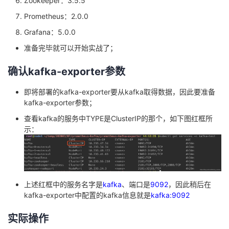
Zookeeper：3.5.5
我
注
的
开
Prometheus：2.0.0
Grafana：5.0.0
的
Programs
发
准备完毕就可以开始实战了；
支
者
确认kafka-exporter参数
持
学
即将部署的kafka-exporter要从kafka取得数据，因此要准备
kafka-exporter参数；
我
堂
查看kafka的服务中TYPE是ClusterIP的那个，如下图红框所
示：
的
我
我
技
的
的
我
术
云
上述红框中的服务名字是
kafka
、端口是
9092
，因此稍后在
课
的
我
kafka-exporter中配置的kafka信息就是
kafka:9092
支
声
程
认
的
我
实际操作