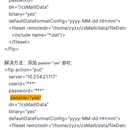
password="****"
dir="/csMaillData"
者
binary="yes"
defaultDateFormatConfig="yyyy-MM-dd HH:mm">
我
<fileset remotedir="/home/zyzx/csMaill/data/fileData
<include name="*.dat"/>
的
我
</fileset>
</ftp>
博
的
我
解决方法：添加
passive="yes" 即可：
客
论
的
我
<ftp action="put"
server="10.254.21.117"
坛
圈
的
我
userid="***"
password="***"
子
直
的
我
passive="yes"
dir="/csMaillData"
我
播
活
的
binary="yes"
defaultDateFormatConfig="yyyy-MM-dd HH:mm">
我
动
关
的
<fileset remotedir="/home/zyzx/csMaill/data/fileData