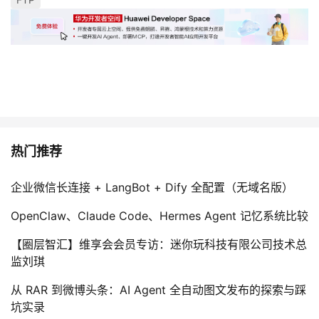
持
建
证
实
的
议
验
收
藏
热门推荐
企业微信长连接 + LangBot + Dify 全配置（无域名版）
OpenClaw、Claude Code、Hermes Agent 记忆系统比较
【圈层智汇】维享会会员专访：迷你玩科技有限公司技术总
监刘琪
从 RAR 到微博头条：AI Agent 全自动图文发布的探索与踩
坑实录