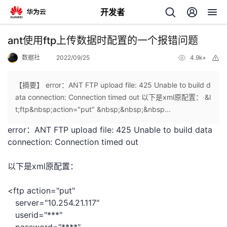
开发者
返
ant使用ftp上传数据时配置的一个报错问题
回
数据社
2022/09/25
4.9k+
举
报
【摘要】 error：ANT FTP upload file: 425 Unable to build d
ata connection: Connection timed out 以下是xml原配置： &l
t;ftp&nbsp;action="put" &nbsp;&nbsp;&nbsp...
个
error：
ANT FTP upload file: 425 Unable to build data
connection: Connection timed out
我
人
以下是xml原配置：
的
主
<ftp action="put"
开
页
server="10.254.21.117"
userid="***"
发