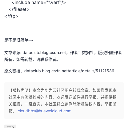
<include name="*.verf"/>
我
注
的
开
</fileset>
</ftp>
的
Programs
发
支
者
是不是很简单~~
持
学
文章来源: dataclub.blog.csdn.net，作者：数据社，版权归原作者
所有，如需转载，请联系作者。
我
堂
原文链接：dataclub.blog.csdn.net/article/details/51121536
的
我
我
技
的
【版权声明】本文为华为云社区用户转载文章，如果您发现本
的
我
社区中有涉嫌抄袭的内容，欢迎发送邮件进行举报，并提供相
术
云
关证据，一经查实，本社区将立刻删除涉嫌侵权内容，举报邮
课
的
我
箱：
cloudbbs@huaweicloud.com
支
声
程
认
的
我
FTP