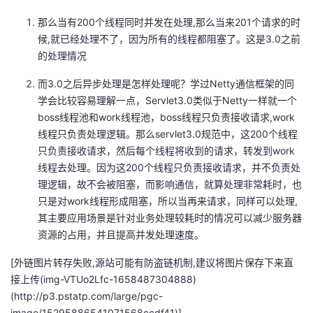
那么当有200个线程同时并发在处理,那么当来201个请求的时
候,就已经处理不了，因为所有的线程都阻塞了。这是3.0之前
的处理情况
而3.0之后异步处理是怎样处理呢？学过Netty通信框架的同
学会比较容易理解一点，Servlet3.0类似于Netty一样就一个
boss线程池和work线程池，boss线程只负责接收请求,work
线程只负责处理逻辑。那么servlet3.0规范中，这200个线程
只负责接收请求，然后每个线程将收到的请求，转发到work
线程去处理。因为这200个线程只负责接收请求，并不负责处
理逻辑，故不会被阻塞，而影响通信，就算处理非常耗时，也
只是对work线程形成阻塞，所以当再来请求，同样可以处理,
其主要应用场景是针对业务处理较耗时的情况可以减少服务器
资源的占用，并且提高并发处理速度。
[外链图片转存失败,源站可能有防盗链机制,建议将图片保存下来直
接上传(img-VTUo2Lfc-1658487304888)
(http://p3.pstatp.com/large/pgc-
image/15295886541071568ccdf41)]