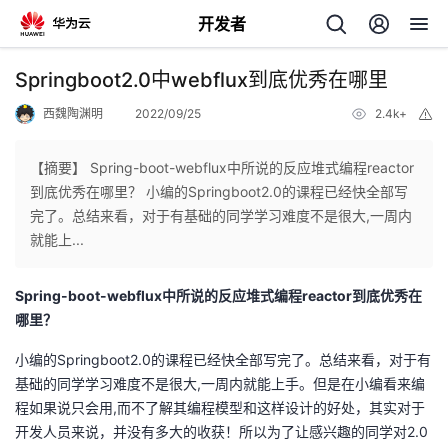
开发者
返
Springboot2.0中webflux到底优秀在哪里
回
西魏陶渊明
2022/09/25
2.4k+
举
报
【摘要】 Spring-boot-webflux中所说的反应堆式编程reactor
到底优秀在哪里？ 小编的Springboot2.0的课程已经快全部写
完了。总结来看，对于有基础的同学学习难度不是很大,一周内
个
就能上...
我
人
Spring-boot-webflux中所说的反应堆式编程reactor到底优秀在
哪里？
的
主
小编的Springboot2.0的课程已经快全部写完了。总结来看，对于有
基础的同学学习难度不是很大,一周内就能上手。但是在小编看来编
开
页
程如果说只会用,而不了解其编程模型和这样设计的好处，其实对于
开发人员来说，并没有多大的收获！所以为了让感兴趣的同学对2.0
发