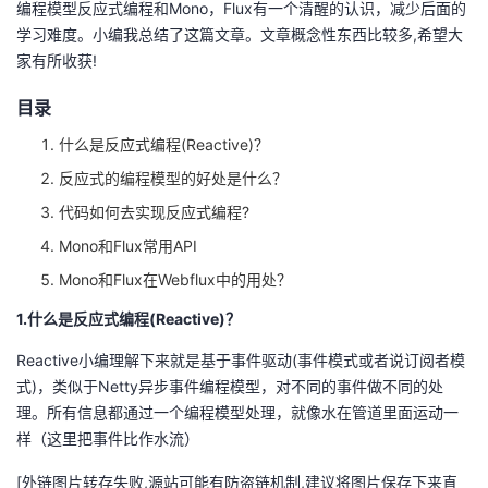
编程模型反应式编程和Mono，Flux有一个清醒的认识，减少后面的
学习难度。小编我总结了这篇文章。文章概念性东西比较多,希望大
者
家有所收获!
我
目录
的
我
什么是反应式编程(Reactive)？
反应式的编程模型的好处是什么？
博
的
我
代码如何去实现反应式编程?
Mono和Flux常用API
客
论
的
我
Mono和Flux在Webflux中的用处？
坛
圈
的
我
1.什么是反应式编程(Reactive)？
子
直
的
我
Reactive小编理解下来就是基于事件驱动(事件模式或者说订阅者模
式)，类似于Netty异步事件编程模型，对不同的事件做不同的处
我
播
活
的
理。所有信息都通过一个编程模型处理，就像水在管道里面运动一
样（这里把事件比作水流）
我
动
关
的
[外链图片转存失败,源站可能有防盗链机制,建议将图片保存下来直