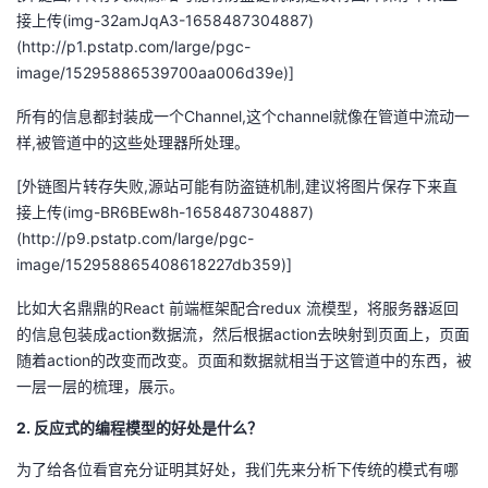
接上传(img-32amJqA3-1658487304887)
我
注
的
开
(http://p1.pstatp.com/large/pgc-
image/15295886539700aa006d39e)]
的
Programs
发
所有的信息都封装成一个Channel,这个channel就像在管道中流动一
支
者
样,被管道中的这些处理器所处理。
持
学
[外链图片转存失败,源站可能有防盗链机制,建议将图片保存下来直
接上传(img-BR6BEw8h-1658487304887)
我
堂
(http://p9.pstatp.com/large/pgc-
image/152958865408618227db359)]
的
我
我
比如大名鼎鼎的React 前端框架配合redux 流模型，将服务器返回
的信息包装成action数据流，然后根据action去映射到页面上，页面
技
的
的
我
随着action的改变而改变。页面和数据就相当于这管道中的东西，被
一层一层的梳理，展示。
术
云
课
的
我
2. 反应式的编程模型的好处是什么？
支
声
程
认
的
我
为了给各位看官充分证明其好处，我们先来分析下传统的模式有哪