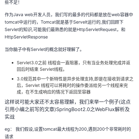
些不足！
持
建
证
实
的
作为Java web开发人员，我们写的最多的代码都是放在web容器中
议
验
收
tomcat中运行的，Tomcat就是基于Servelt运行的,我们回顾下
Servlet的知识,可能我们最熟悉的就是HttpServletRequest，和
藏
HttpServletResponse
当你脑子中有Servlet的概念就好理解了。
Servlet3.0之前 线程会一直阻塞，只有当业务处理完成并返
回后时结束 Servlet线程。
3.0规范其中一个新特性是异步处理支持,即是在接收到请求之
后，Servlet 线程可以将耗时的操作委派给另一个线程来完
成，在不生成响应的情况下返回至容器
这样说可能大家还不太容易理解，我们来举一个例子(这点
引用小编之前写的文章)SpringBoot2.0之WebFlux解析及
实战
eg： 我们假设,设置tomcat最大线程为200,遇到200个非常耗时的
请求