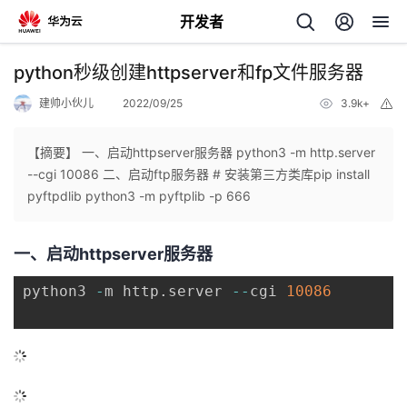
开发者
返
python秒级创建httpserver和fp文件服务器
回
建帅小伙儿
2022/09/25
3.9k+
举
报
【摘要】 一、启动httpserver服务器 python3 -m http.server
--cgi 10086 二、启动ftp服务器 # 安装第三方类库pip install
pyftpdlib python3 -m pyftplib -p 666
个
一、启动httpserver服务器
我
人
python3 
-
m http
.
server 
-
-
cgi 
10086
我
的
主
我
的
开
页
我
的
开
发