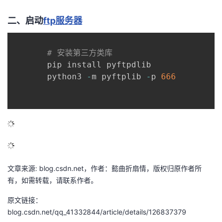
的
Programs
发
者
二、启动
ftp服务器
支
者
我
# 安装第三方类库
持
       pip install pyftpdlib

学
的
我
       python3 
-
m pyftplib 
-
p 
666
我
堂
博
的
我
的
我
客
论
的
我
我
技
的
坛
圈
的
我
的
我
术
云
子
直
的
我
课
的
我
文章来源: blog.csdn.net，作者：懿曲折扇情，版权归原作者所
有，如需转载，请联系作者。
支
声
播
活
的
程
认
的
我
原文链接：
持
建
动
关
证
实
的
blog.csdn.net/qq_41332844/article/details/126837379