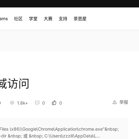
rams
社区
学堂
大赛
支持
茶思屋
域访问
举报
9
1.8k+
0
0
x86)\Google\Chrome\Application\chrome.exe"&nbsp;
-dir &nbsp; 或 &nbsp; C:\Users\zzzili\AppData\L...