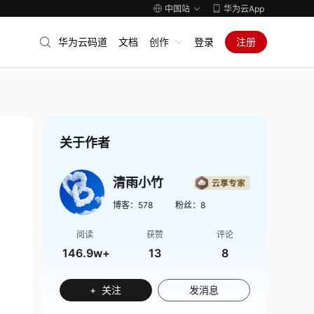
中国站
华为云App
华为云码道
文档
创作
登录
注册
关于作者
清雨小竹
博客：
578
粉丝：
8
阅读
获赞
评论
146.9w+
13
8
+ 关注
发消息