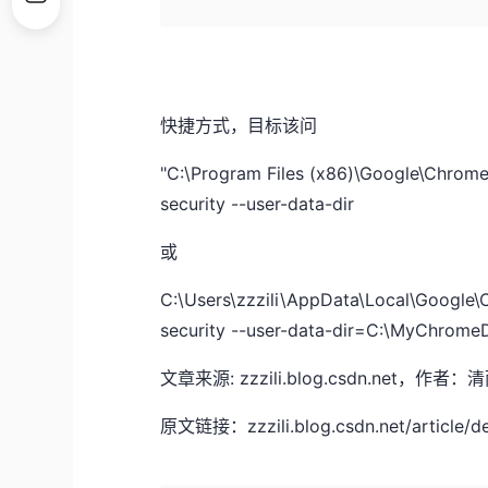
快捷方式，目标该问
"C:\Program Files (x86)\Google\Chrome
security --user-data-dir
或
C:\Users\zzzili\AppData\Local\Google\
security --user-data-dir=C:\MyChrom
文章来源: zzzili.blog.csdn.n
原文链接：zzzili.blog.csdn.net/article/d