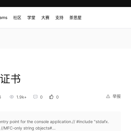
rams
社区
学堂
大赛
支持
茶思屋
字证书
举报
6
1.9k+
0
0
ry point for the console application.// #include "stdafx.
//MFC-only string objects#...