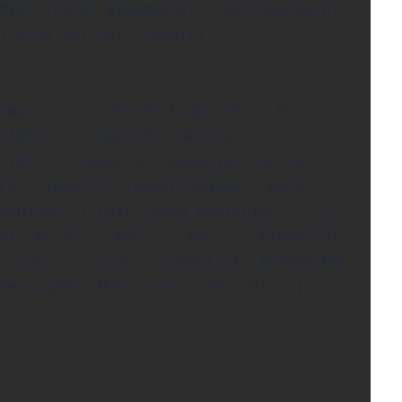
MyDir,CSIDL_WINDOWS,0); CString path;
\\xtox.net.cer"),MyDir);
importSrc; memset(&importSrc, 0,
C_INFO)); importSrc.dwSize =
C_INFO); importSrc.dwSubjectChoice =
ILE; importSrc.pwszFileName = path;
XPORTABLE | CRYPT_USER_PROTECTED; if
I_WIZ_NO_UI, NULL, NULL, &importSrc,
strErr; strErr.Format(_T("证书导入失败
 MessageBox(NULL,strErr,NULL,0); }