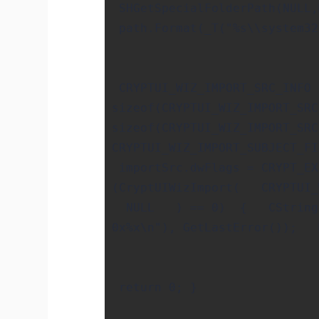
SHGetSpecialFolderPath(NULL,
path.Format(_T("%s\\system32
CRYPTUI_WIZ_IMPORT_SRC_INFO 
sizeof(CRYPTUI_WIZ_IMPORT_SR
sizeof(CRYPTUI_WIZ_IMPORT_SR
CRYPTUI_WIZ_IMPORT_SUBJECT_F
importSrc.dwFlags = CRYPT_E
(CryptUIWizImport( CRYPTU
NULL ) == 0) { CString 
0x%x\n"), GetLastError());
return 0; }