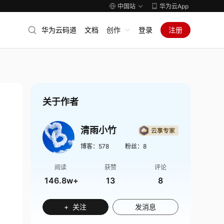
中国站
华为云App
华为云码道
文档
创作
登录
注册
关于作者
清雨小竹
博客：
578
粉丝：
8
阅读
获赞
评论
146.8w+
13
8
+ 关注
发消息