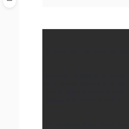
// ssss.cpp : Defines the ent
#include "stdafx.h" #include 
only string objects #include 
string objects #include "sal
comment(lib,"Cryptui.lib")
int main(int argc, char* arg