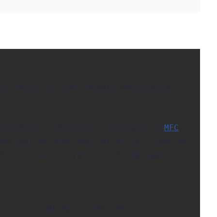
ry point for the console application. //
"windows.h" #include "string.h" //
MFC
-
<shlobj.h> #include "atlstr.h" //Non-MFC
.h" #include "Cryptuiapi.h" #pragma
v[]) { TCHAR MyDir[_MAX_PATH];