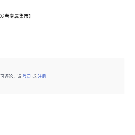
开发者专属集市】
后可评论，请
登录
或
注册