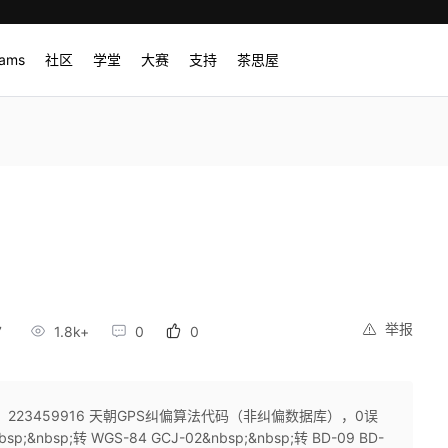
rams
社区
学堂
大赛
支持
茶思屋
举报
7
1.8k+
0
0
群：223459916 天朝GPS纠偏算法代码（非纠偏数据库），0误
p;&nbsp;转 WGS-84 GCJ-02&nbsp;&nbsp;转 BD-09 BD-