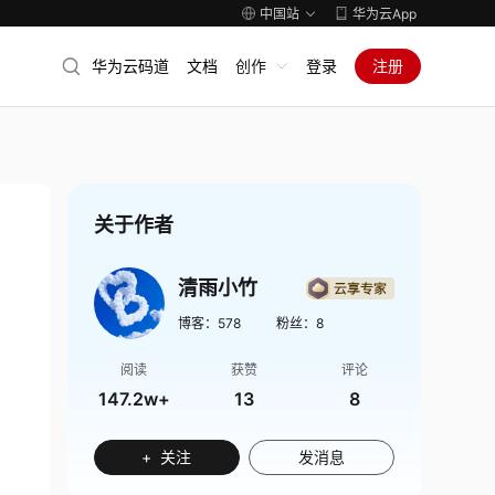
中国站
华为云App
华为云码道
文档
创作
登录
注册
关于作者
清雨小竹
博客：
578
粉丝：
8
阅读
获赞
评论
147.2w+
13
8
+ 关注
发消息