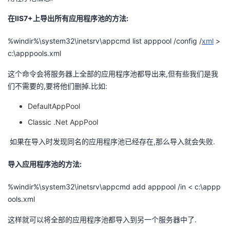
我
注
的
开
在IIS7+上导出所有应用程序池的方法:
的
Programs
发
%windir%\system32\inetsrv\appcmd list apppool /config /
xml
>
c:\apppools.xml
支
者
这个命令会将服务器上全部的应用程序池都导出来,但有些我们是我
持
们不需要的,要将他们删掉.比如:
学
DefaultAppPool
我
堂
Classic .Net AppPool
的
我
我
如果在导入时发现同名的应用程序池已经存在,那么导入就会失败.
技
的
的
我
导入应用程序池的方法:
术
云
%windir%\system32\inetsrv\appcmd add apppool /in < c:\appp
课
的
我
ools.xml
支
声
程
认
的
我
这样就可以将全部的应用程序池都导入到另一个服务器中了.