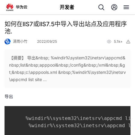
开发者
返
如何在IIS7或IIS7.5中导入导出站点及应用程序
回
池.
清雨小竹
2022/09/25
5.1k+
举
报
【摘要】 导出&nbsp; %windir%\system32\inetsrv\appcmd&
nbsp;list&nbsp;apppool&nbsp;/config&nbsp;/xml&nbsp;&g
个
t;&nbsp;c:\apppools.xml &nbsp;%windir%\system32\inetsrv
\appcmd list site ...
我
人
导出
的
主
开
页
      %windir%
\
system32
\
inetsrv
\
appcmd lis
       %windir%
\
system32
\
inetsrv
\
appcmd li
发