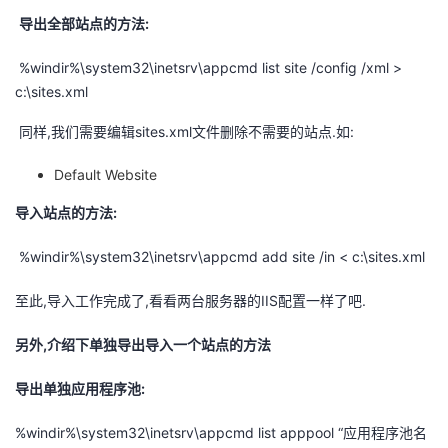
持
建
证
实
的
导出全部站点的方法:
议
验
收
%windir%\system32\inetsrv\appcmd list site /config /xml >
c:\sites.xml
藏
同样,我们需要编辑sites.xml文件删除不需要的站点.如:
Default Website
导入站点的方法:
%windir%\system32\inetsrv\appcmd add site /in < c:\sites.xml
至此,导入工作完成了,看看两台服务器的IIS配置一样了吧.
另外,介绍下单独导出导入一个站点的方法
导出单独应用程序池:
%windir%\system32\inetsrv\appcmd list apppool “应用程序池名