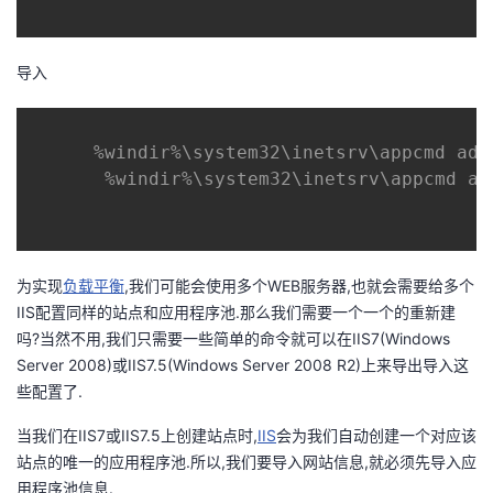
者
导入
我
的
我
%windir%\system32\inetsrv\appcmd add
%windir%\system32\inetsrv\appcmd ad
博
的
我
客
论
的
我
为实现
负载平衡
,我们可能会使用多个WEB服务器,也就会需要给多个
坛
圈
的
我
IIS配置同样的站点和应用程序池.那么我们需要一个一个的重新建
吗?当然不用,我们只需要一些简单的命令就可以在IIS7(Windows
子
直
的
我
Server 2008)或IIS7.5(Windows Server 2008 R2)上来导出导入这
些配置了.
我
播
活
的
当我们在IIS7或IIS7.5上创建站点时,
IIS
会为我们自动创建一个对应该
站点的唯一的应用程序池.所以,我们要导入网站信息,就必须先导入应
我
动
关
的
用程序池信息.