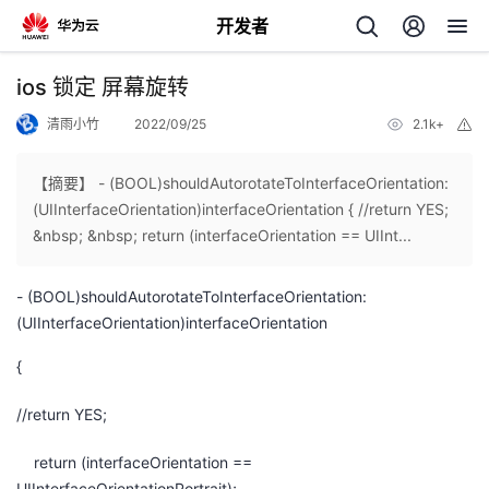
开发者
返
ios 锁定 屏幕旋转
回
清雨小竹
2022/09/25
2.1k+
举
报
【摘要】 - (BOOL)shouldAutorotateToInterfaceOrientation:
(UIInterfaceOrientation)interfaceOrientation { //return YES;
&nbsp; &nbsp; return (interfaceOrientation == UIInt...
个
- (BOOL)shouldAutorotateToInterfaceOrientation:
我
人
(UIInterfaceOrientation)interfaceOrientation
的
{
主
//return YES;
开
页
return (interfaceOrientation ==
发
UIInterfaceOrientationPortrait);