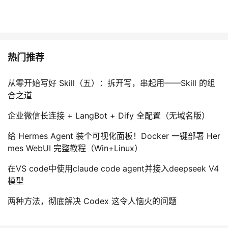
我
注
的
开
的
Programs
发
热门推荐
支
者
从零开始写好 Skill（五）：拆开写，串起用——Skill 的组
持
学
合之道
我
堂
企业微信长连接 + LangBot + Dify 全配置（无域名版）
的
我
给 Hermes Agent 装个可视化面板！Docker 一键部署 Her
我
mes WebUI 完整教程（Win+Linux）
技
的
的
我
在VS code中使用claude code agent并接入deepseek V4
模型
术
云
课
的
我
两种方法，彻底解决 Codex 这令人恼火的问题
支
声
程
认
的
我