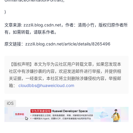
者
}
文章来源: zzzili.blog.csdn.net，作者：清雨小竹，版权归原作者所
我
有，如需转载，请联系作者。
的
我
原文链接：zzzili.blog.csdn.net/article/details/8265496
博
的
我
【版权声明】本文为华为云社区用户转载文章，如果您发现本
客
论
的
我
社区中有涉嫌抄袭的内容，欢迎发送邮件进行举报，并提供相
关证据，一经查实，本社区将立刻删除涉嫌侵权内容，举报邮
坛
圈
的
我
箱：
cloudbbs@huaweicloud.com
子
直
的
我
iOS
我
播
活
的
我
动
关
的