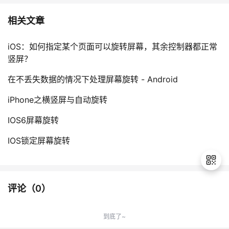
持
建
证
实
的
相关文章
议
验
收
iOS：如何指定某个页面可以旋转屏幕，其余控制器都正常
藏
竖屏？
在不丢失数据的情况下处理屏幕旋转 - Android
iPhone之横竖屏与自动旋转
IOS6屏幕旋转
IOS锁定屏幕旋转
评论（
0
）
退
出
到底了~
登