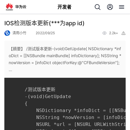
开发者
返
IOS检测版本更新(***为app id)
回
清雨小竹
2022/09/25
2.2k+
举
报
【摘要】 /测试版本更新-(void)GetUpdate{ NSDictionary *inf
oDict = [[NSBundle mainBundle] infoDictionary]; NSString *
nowVersion = [infoDict objectForKey:@"CFBundleVersion"];
个
...
我
人
      /测试版本更新

      -(void)GetUpdate

的
主
      {

          NSDictionary *infoDict = [[NSBun
开
页
          NSString *nowVersion = [infoDict
          NSURL *url = [NSURL URLWithStrin
发