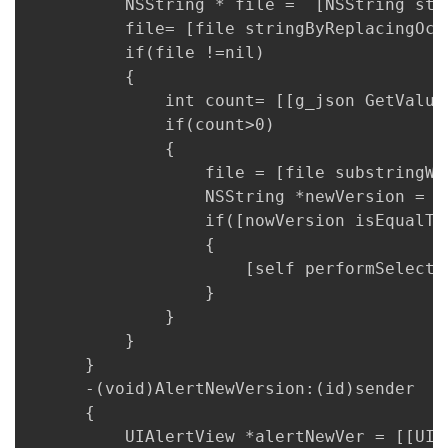
          NSString * file =  [NSString str
          file= [file stringByReplacingOcc
者
          if(file !=nil)

          {

我
              int count= [[g_json GetValue
              if(count>0)

的
我
              {

                  file = [file substringWi
博
的
我
                  NSString *newVersion = [
                  if([nowVersion isEqualTo
客
论
的
我
                  {

                      [self performSelecto
坛
圈
的
我
                  }

              }

子
直
的
我
          }

      }

我
播
活
的
      -(void)AlertNewVersion:(id)sender

      {

我
动
关
的
          UIAlertView *alertNewVer = [[UI