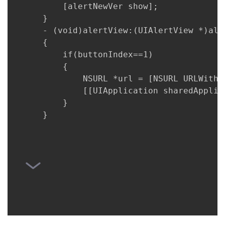
          [alertNewVer show];

我
注
的
开
      }

      - (void)alertView:(UIAlertView *)ale
的
Programs
发
      {

          if(buttonIndex==1)

支
者
          {

              NSURL *url = [NSURL URLWithS
持
学
              [[UIApplication sharedApplic
          }

我
堂
      }

的
我
我
技
的
的
我
术
云
课
的
我
支
声
程
认
的
我