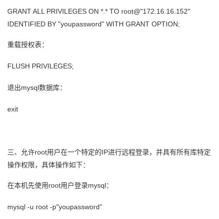
持
建
证
实
的
GRANT ALL PRIVILEGES ON *.* TO root@"172.16.16.152"
IDENTIFIED BY "youpassword" WITH GRANT OPTION;
议
验
收
重载授权表：
藏
FLUSH PRIVILEGES;
退出mysql数据库：
exit
三、允许root用户在一个特定的IP进行远程登录，并具有所有库特定
操作权限，具体操作如下：
在本机先使用root用户登录mysql：
mysql -u root -p"youpassword"