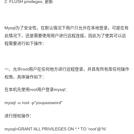
2. FLUSH privileges; 更新
者
我
Mysql为了安全性，在默认情况下用户只允许在本地登录，可是在有
此情况下，还是需要使用用户进行远程连接，因此为了使其可以远
的
我
程需要进行如下操作：
博
的
我
客
论
的
我
一、允许root用户在任何地方进行远程登录，并具有所有库任何操作
权限，具体操作如下：
坛
圈
的
我
在本机先使用root用户登录mysql：
子
直
的
我
mysql -u root -p"youpassword"
我
播
活
的
进行授权操作：
我
动
关
的
mysql>GRANT ALL PRIVILEGES ON *.* TO 'root'@'%'