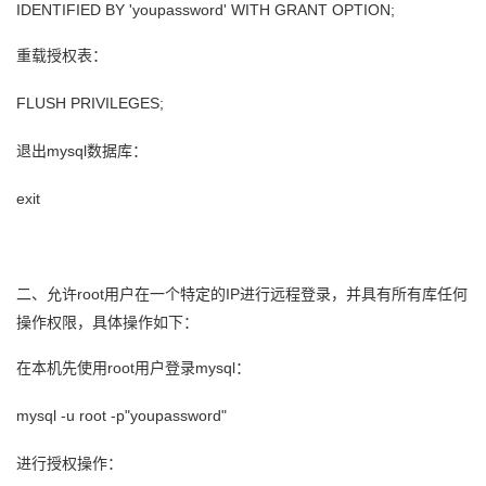
IDENTIFIED BY 'youpassword' WITH GRANT OPTION;
我
注
的
开
重载授权表：
的
Programs
发
FLUSH PRIVILEGES;
支
者
退出mysql数据库：
持
学
exit
我
堂
的
我
我
二、允许root用户在一个特定的IP进行远程登录，并具有所有库任何
操作权限，具体操作如下：
技
的
的
我
在本机先使用root用户登录mysql：
术
云
课
的
我
mysql -u root -p"youpassword"
支
声
程
认
的
我
进行授权操作：