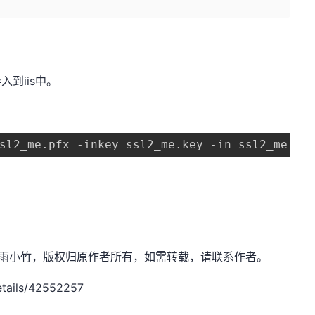
入到iis中。
sl2_me.pfx -inkey ssl2_me.key -in ssl2_me.cr
et，作者：清雨小竹，版权归原作者所有，如需转载，请联系作者。
etails/42552257