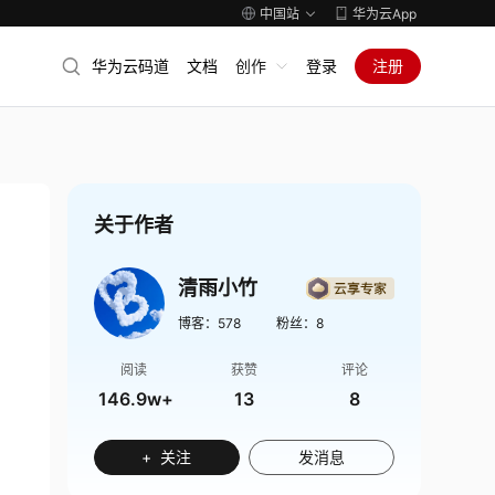
中国站
华为云App
华为云码道
文档
创作
登录
注册
关于作者
清雨小竹
博客：
578
粉丝：
8
阅读
获赞
评论
146.9w+
13
8
+ 关注
发消息