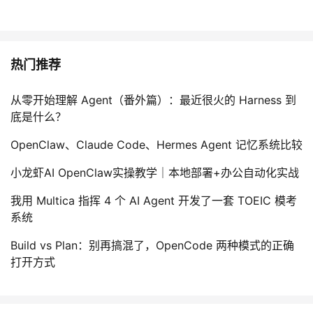
我
注
的
开
的
Programs
发
热门推荐
支
者
从零开始理解 Agent（番外篇）：最近很火的 Harness 到
底是什么？
持
学
OpenClaw、Claude Code、Hermes Agent 记忆系统比较
我
堂
小龙虾AI OpenClaw实操教学｜本地部署+办公自动化实战
的
我
我
我用 Multica 指挥 4 个 AI Agent 开发了一套 TOEIC 模考
系统
技
的
的
我
Build vs Plan：别再搞混了，OpenCode 两种模式的正确
术
云
课
的
我
打开方式
支
声
程
认
的
我