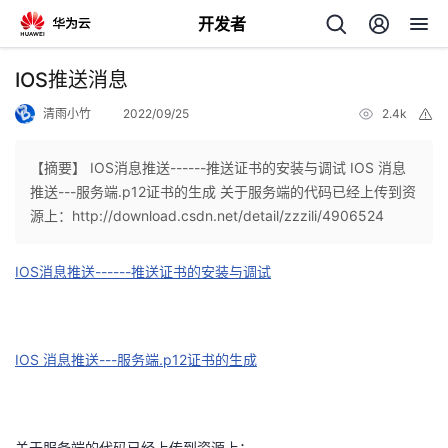
开发者
返
IOS推送消息
回
清雨小竹
2022/09/25
2.4k
举
报
【摘要】 IOS消息推送------推送证书的安装与调试 IOS 消息
推送---服务端.p12证书的生成 关于服务端的代码已经上传到资
源上：http://download.csdn.net/detail/zzzili/4906524
个
IOS消息推送------推送证书的安装与调试
我
人
的
主
IOS 消息推送---服务端.p12证书的生成
开
页
发
关于服务端的代码已经上传到资源上：