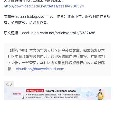
http://download.csdn.net/detail/zzzili/4906524
者
文章来源: zzzili.blog.csdn.net，作者：清雨小竹，版权归原作者所
我
有，如需转载，请联系作者。
原文链接：zzzili.blog.csdn.net/article/details/8332486
的
我
博
的
我
【版权声明】本文为华为云社区用户转载文章，如果您发现本
社区中有涉嫌抄袭的内容，欢迎发送邮件进行举报，并提供相
客
论
的
我
关证据，一经查实，本社区将立刻删除涉嫌侵权内容，举报邮
箱：
cloudbbs@huaweicloud.com
坛
圈
的
我
子
直
的
我
iOS
我
播
活
的
我
动
关
的