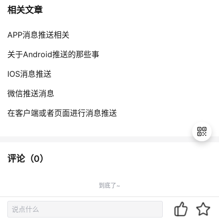
持
建
证
实
的
相关文章
议
验
收
APP消息推送相关
藏
关于Android推送的那些事
IOS消息推送
微信推送消息
在客户端或者页面进行消息推送
评论（
0
）
退
出
到底了~
登
录