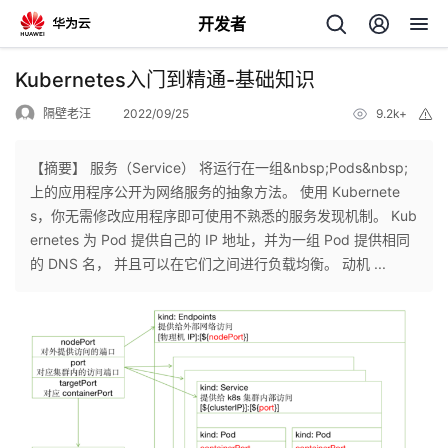
开发者
返
Kubernetes入门到精通-基础知识
回
隔壁老汪
2022/09/25
9.2k+
举
报
【摘要】 服务（Service） 将运行在一组&nbsp;Pods&nbsp;
上的应用程序公开为网络服务的抽象方法。 使用 Kubernete
s，你无需修改应用程序即可使用不熟悉的服务发现机制。 Kub
个
ernetes 为 Pod 提供自己的 IP 地址，并为一组 Pod 提供相同
的 DNS 名， 并且可以在它们之间进行负载均衡。 动机 ...
我
人
的
主
开
页
发