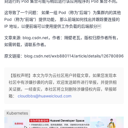
刻运行的 Pod 集合可能与稍后运行该应用程序的 Pod 集合不同。
我
注
的
开
这导致了一个问题： 如果一组 Pod（称为“后端”）为集群内的其他
Pod（称为“前端”）提供功能， 那么前端如何找出并跟踪要连接的
的
Programs
发
IP 地址，以便前端可以使用提供工作负载的后端部分
支
者
文章来源: blog.csdn.net，作者：隔壁老瓦，版权归原作者所有，
如需转载，请联系作者。
持
学
原文链接：blog.csdn.net/wxb880114/article/details/126780896
我
堂
【版权声明】本文为华为云社区用户转载文章，如果您发现本
的
我
我
社区中有涉嫌抄袭的内容，欢迎发送邮件进行举报，并提供相
关证据，一经查实，本社区将立刻删除涉嫌侵权内容，举报邮
技
的
的
我
箱：
cloudbbs@huaweicloud.com
术
云
课
的
我
Kubernetes
支
声
程
认
的
我