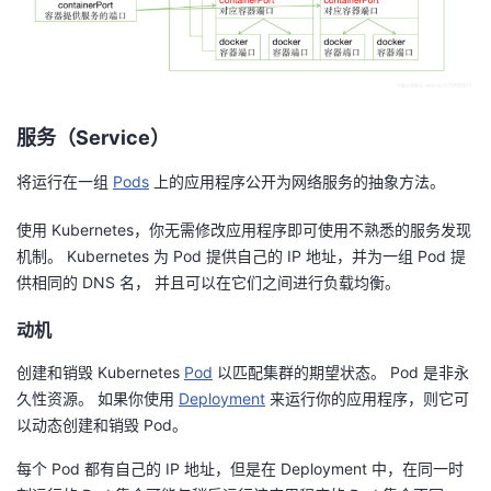
者
我
服务（Service）
的
我
将运行在一组
Pods
上的应用程序公开为网络服务的抽象方法。
博
的
我
使用 Kubernetes，你无需修改应用程序即可使用不熟悉的服务发现
客
论
的
我
机制。 Kubernetes 为 Pod 提供自己的 IP 地址，并为一组 Pod 提
供相同的 DNS 名， 并且可以在它们之间进行负载均衡。
坛
圈
的
我
动机
子
直
的
我
创建和销毁 Kubernetes
Pod
以匹配集群的期望状态。 Pod 是非永
久性资源。 如果你使用
Deployment
来运行你的应用程序，则它可
我
播
活
的
以动态创建和销毁 Pod。
我
动
关
的
每个 Pod 都有自己的 IP 地址，但是在 Deployment 中，在同一时