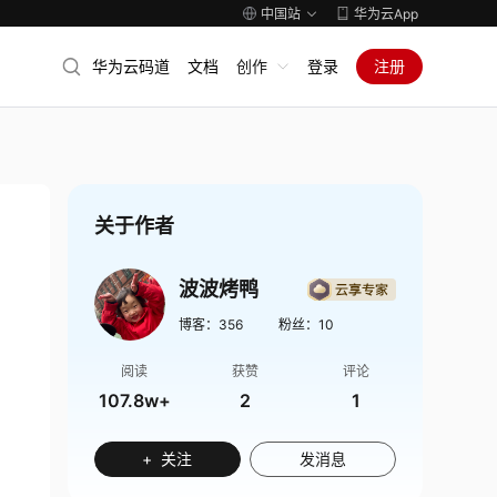
中国站
华为云App
华为云码道
文档
创作
登录
注册
关于作者
波波烤鸭
博客：
356
粉丝：
10
阅读
获赞
评论
107.8w+
2
1
+ 关注
发消息