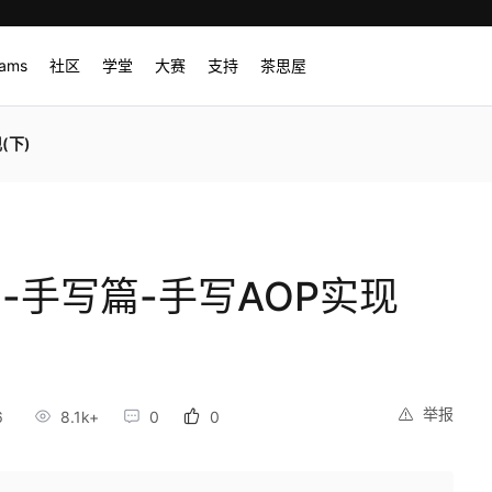
rams
社区
学堂
大赛
支持
茶思屋
(下)
源码-手写篇-手写AOP实现
举报
6
8.1k+
0
0