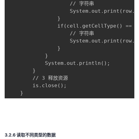
                    // 字符串

                    System.out.print(row.g
                }

                if(cell.getCellType() == C
                    // 字符串

                    System.out.print(row.g
                }

            }

            System.out.println();

        }

        // 3 释放资源

        is.close();

    }
3.2.6 读取不同类型的数据