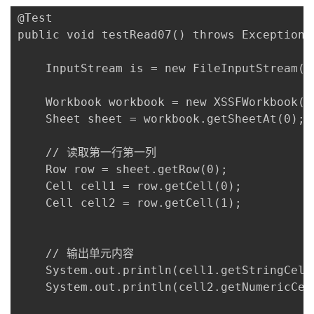
@Test

public void testRead07() throws Exception{

    InputStream is = new FileInputStream("d
    Workbook workbook = new XSSFWorkbook(is
    Sheet sheet = workbook.getSheetAt(0);

    // 读取第一行第一列

    Row row = sheet.getRow(0);

    Cell cell1 = row.getCell(0);

    Cell cell2 = row.getCell(1);

    // 输出单元内容

    System.out.println(cell1.getStringCellV
    System.out.println(cell2.getNumericCell