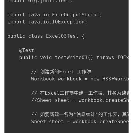
import org.junit.Test;

import java.io.FileOutputStream;

import java.io.IOException;

public class Excel03Test {

    @Test

    public void testWrite03() throws IOExce
        // 创建新的Excel 工作簿

        Workbook workbook = new HSSFWorkboo
        // 在Excel工作簿中建一工作表，其名为缺省值 
        //Sheet sheet = workbook.createShee
        // 如要新建一名为"信息统计"的工作表，其语
        Sheet sheet = workbook.createShee