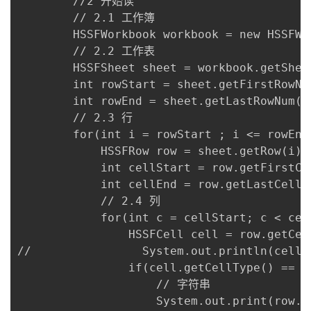
        //2 开始读

        // 2.1 工作簿

        HSSFWorkbook workbook = new HSSFWor
        // 2.2 工作表

        HSSFSheet sheet = workbook.getShe
        int rowStart = sheet.getFirstRo
        int rowEnd = sheet.getLastRowN
        // 2.3 行

        for(int i = rowStart ; i <= rowEnd 
            HSSFRow row = sheet.getRow(i);

            int cellStart = row.getFir
            int cellEnd = row.getLastC
            // 2.4 列

            for(int c = cellStart; c < cell
                HSSFCell cell = row.getCell
//                System.out.println(cell.g
                if(cell.getCellType() == C
                    // 字符串

                    System.out.print(row.g