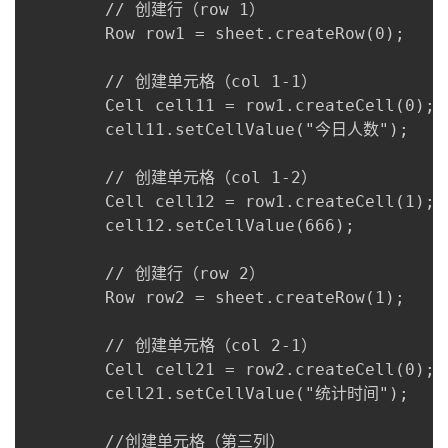
        // 创建行（row 1）

        Row row1 = sheet.createRow(0);

        // 创建单元格（col 1-1）

        Cell cell11 = row1.createCell(0);

        cell11.setCellValue("今日人数");

        // 创建单元格（col 1-2）

        Cell cell12 = row1.createCell(1);

        cell12.setCellValue(666);

        // 创建行（row 2）

        Row row2 = sheet.createRow(1);

        // 创建单元格（col 2-1）

        Cell cell21 = row2.createCell(0);

        cell21.setCellValue("统计时间");

        //创建单元格（第三列）
