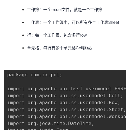
工作簿：一个excel文件，就是一个工作簿
工作表：一个工作簿中，可以所有多个工作表Sheet
行：每一个工作表，包含多行row
单元格：每行有多个单元格Cell组成。
package com.zx.poi;

import org.apache.poi.hssf.usermodel.HSSFWo
import org.apache.poi.ss.usermodel.Cell;

import org.apache.poi.ss.usermodel.Row;

import org.apache.poi.ss.usermodel.Sheet;

import org.apache.poi.ss.usermodel.Workbook
import org.joda.time.DateTime;
