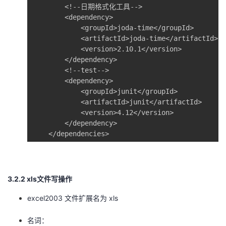
        <!--日期格式化工具-->

        <dependency>

            <groupId>joda-time</groupId>

            <artifactId>joda-time</artifactId>

            <version>2.10.1</version>

        </dependency>

        <!--test-->

        <dependency>

            <groupId>junit</groupId>

            <artifactId>junit</artifactId>

            <version>4.12</version>

        </dependency>

    </dependencies>
3.2.2 xls文件写操作
excel2003 文件扩展名为 xls
名词：