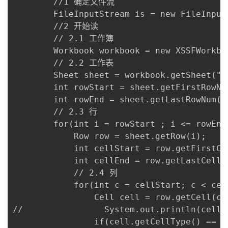
        //1 确定文件流

        FileInputStream is = new FileInput
        //2 开始读

        // 2.1 工作簿

        Workbook workbook = new XSSFWorkboo
        // 2.2 工作表

        Sheet sheet = workbook.getSheet("
        int rowStart = sheet.getFirstRo
        int rowEnd = sheet.getLastRowN
        // 2.3 行

        for(int i = rowStart ; i <= rowEnd 
            Row row = sheet.getRow(i);

            int cellStart = row.getFir
            int cellEnd = row.getLastC
            // 2.4 列

            for(int c = cellStart; c < cell
                Cell cell = row.getCell(c);
//                System.out.println(cell.g
                if(cell.getCellType() == C