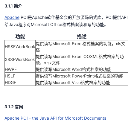
3.1.1 简介
我
注
的
开
Apache
POI是Apache软件基金会的开放源码函式库，POI提供API
的
Programs
发
给Java程序对Microsoft Office格式档案读和写的功能。
支
者
功能
描述
提供读写Microsoft Excel格式档案的功能，xls文
HSSFWorkBook
持
档
学
提供读写Microsoft Excel OOXML格式档案的功
XSSFWorkBook
能，xlsx文件
我
堂
HWPF
提供读写Microsoft Word格式档案的功能
HSLF
提供读写Microsoft PowerPoint格式档案的功能
的
我
我
HDGF
提供读写Microsoft Visio格式档案的功能
技
的
的
我
3.1.2 官网
术
云
课
的
我
Apache POI - the Java API for Microsoft Documents
支
声
程
认
的
我