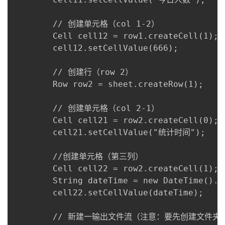
        // 创建单元格（col 1-2）

        Cell cell12 = row1.createCell(1);

        cell12.setCellValue(666);

        // 创建行（row 2）

        Row row2 = sheet.createRow(1);

        // 创建单元格（col 2-1）

        Cell cell21 = row2.createCell(0);

        cell21.setCellValue("统计时间");

        //创建单元格（第三列）

        Cell cell22 = row2.createCell(1);

        String dateTime = new DateTime().t
        cell22.setCellValue(dateTime);

        // 新建一输出文件流（注意：要先创建文件夹）