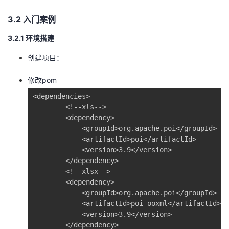
持
建
证
实
的
3.2 入门案例
议
验
收
3.2.1 环境搭建
藏
创建项目：
修改pom
<dependencies>

        <!--xls-->

        <dependency>

            <groupId>org.apache.poi</groupId>

            <artifactId>poi</artifactId>

            <version>3.9</version>

        </dependency>

        <!--xlsx-->

        <dependency>

            <groupId>org.apache.poi</groupId>

            <artifactId>poi-ooxml</artifactId>

            <version>3.9</version>

        </dependency>
