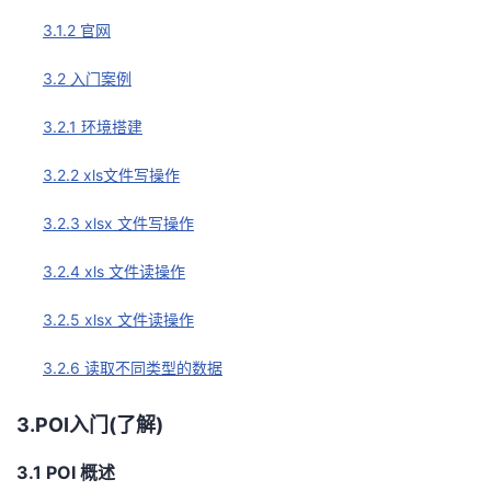
3.1.2 官网
者
3.2 入门案例
我
3.2.1 环境搭建
的
我
3.2.2 xls文件写操作
博
的
我
3.2.3 xlsx 文件写操作
客
论
的
我
3.2.4 xls 文件读操作
坛
圈
的
我
3.2.5 xlsx 文件读操作
子
直
的
我
3.2.6 读取不同类型的数据
我
播
活
的
3.POI入门(了解)
我
动
关
的
3.1 POI 概述