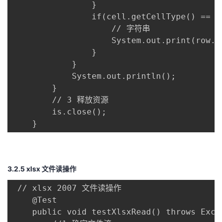
                }

                if(cell.getCellType() == C
                    // 字符串

                    System.out.print(row.g
                }

            }

            System.out.println();

        }

        // 3 释放资源

        is.close();

    }
3.2.5 xlsx 文件读操作
 // xlsx 2007 文件读操作

    @Test

    public void testXlsxRead() throws Excep