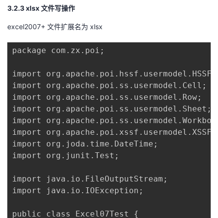
3.2.3 xlsx 文件写操作
excel2007+ 文件扩展名为 xlsx
package com.zx.poi;

import org.apache.poi.hssf.usermodel.HSSFWo
import org.apache.poi.ss.usermodel.Cell;

import org.apache.poi.ss.usermodel.Row;

import org.apache.poi.ss.usermodel.Sheet;

import org.apache.poi.ss.usermodel.Workbook
import org.apache.poi.xssf.usermodel.XSSFWo
import org.joda.time.DateTime;

import org.junit.Test;

import java.io.FileOutputStream;

import java.io.IOException;

public class Excel07Test {
