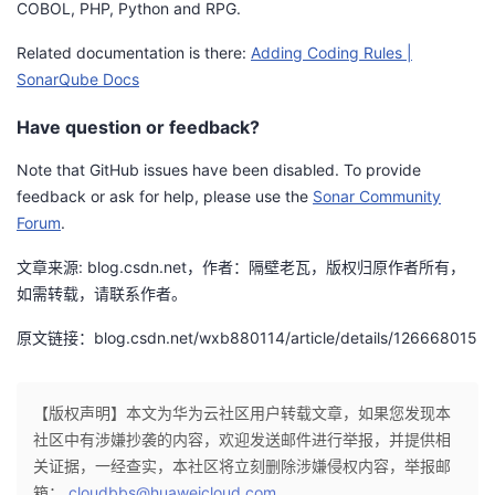
COBOL, PHP, Python and RPG.
的
Programs
发
者
Related documentation is there:
Adding Coding Rules |
SonarQube Docs
支
者
我
Have question or feedback?
持
学
的
我
Note that GitHub issues have been disabled. To provide
feedback or ask for help, please use the
Sonar Community
我
堂
博
的
我
Forum
.
的
我
客
论
的
我
我
文章来源: blog.csdn.net，作者：隔壁老瓦，版权归原作者所有，
如需转载，请联系作者。
技
的
坛
圈
的
我
的
我
原文链接：blog.csdn.net/wxb880114/article/details/126668015
术
云
子
直
的
我
课
的
我
支
声
播
活
的
【版权声明】本文为华为云社区用户转载文章，如果您发现本
程
认
的
我
社区中有涉嫌抄袭的内容，欢迎发送邮件进行举报，并提供相
持
建
动
关
关证据，一经查实，本社区将立刻删除涉嫌侵权内容，举报邮
证
实
的
箱：
cloudbbs@huaweicloud.com