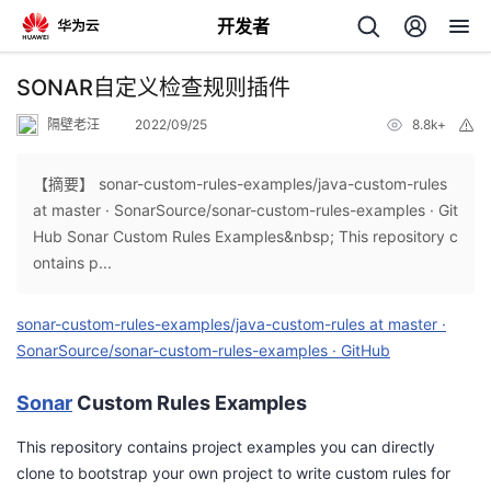
开发者
返
SONAR自定义检查规则插件
回
隔壁老汪
2022/09/25
8.8k+
举
报
【摘要】 sonar-custom-rules-examples/java-custom-rules
at master · SonarSource/sonar-custom-rules-examples · Git
Hub Sonar Custom Rules Examples&nbsp; This repository c
个
ontains p...
我
人
sonar-custom-rules-examples/java-custom-rules at master ·
SonarSource/sonar-custom-rules-examples · GitHub
我
的
主
Sonar
Custom Rules Examples
我
的
开
页
This repository contains project examples you can directly
我
的
clone to bootstrap your own project to write custom rules for
开
发