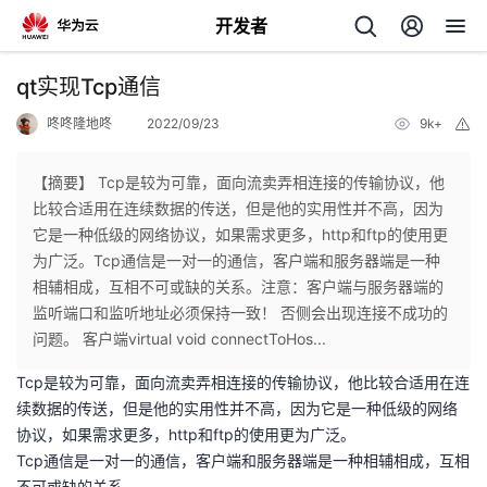
开发者
返
qt实现Tcp通信
回
咚咚隆地咚
2022/09/23
9k+
举
报
【摘要】 Tcp是较为可靠，面向流卖弄相连接的传输协议，他
比较合适用在连续数据的传送，但是他的实用性并不高，因为
它是一种低级的网络协议，如果需求更多，http和ftp的使用更
个
为广泛。Tcp通信是一对一的通信，客户端和服务器端是一种
相辅相成，互相不可或缺的关系。注意：客户端与服务器端的
我
人
监听端口和监听地址必须保持一致！ 否侧会出现连接不成功的
问题。 客户端virtual void connectToHos...
的
主
Tcp是较为可靠，面向流卖弄相连接的传输协议，他比较合适用在连
续数据的传送，但是他的实用性并不高，因为它是一种低级的网络
开
页
协议，如果需求更多，http和ftp的使用更为广泛。
Tcp通信是一对一的通信，客户端和服务器端是一种相辅相成，互相
发
不可或缺的关系。