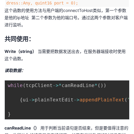
dress::Any, quint16 port = 0);
我
注
的
开
这个函数的使用方法与用户端的connectToHost类似，第一个参数
是他的ip地址 第二个参数为他的端口号。通过这两个参数对客户端
的
Programs
发
进行监听。
支
者
共同使用：
持
学
Write（string）
当需要把数据发送出去，在服务器端接收时使用
这个函数。
我
堂
读取数据：
的
我
我
while
(
tcpClient
-
>
*
canReadLine
*
(
)
)
技
的
的
我
{
ui
-
>
plainTextEdit
-
>
appendPlainText
(
"[
术
云
课
的
我
}
支
声
程
认
的
我
canReadLine（）
用于判断当前语句是否结束，但是要值得注意的