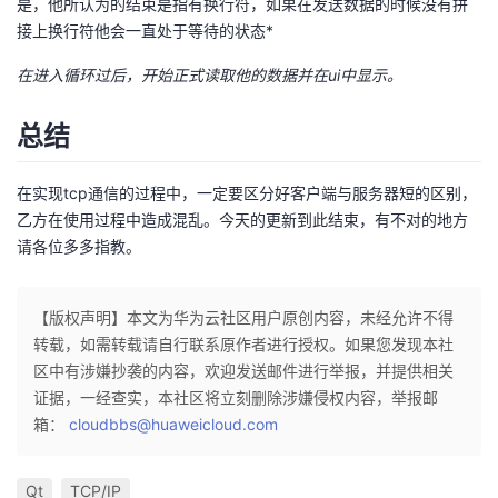
是，他所认为的结束是指有换行符，如果在发送数据的时候没有拼
持
建
证
实
的
接上换行符他会一直处于等待的状态*
议
验
收
在进入循环过后，开始正式读取他的数据并在ui中显示。
藏
总结
在实现tcp通信的过程中，一定要区分好客户端与服务器短的区别，
乙方在使用过程中造成混乱。今天的更新到此结束，有不对的地方
请各位多多指教。
【版权声明】本文为华为云社区用户原创内容，未经允许不得
转载，如需转载请自行联系原作者进行授权。如果您发现本社
区中有涉嫌抄袭的内容，欢迎发送邮件进行举报，并提供相关
证据，一经查实，本社区将立刻删除涉嫌侵权内容，举报邮
箱：
cloudbbs@huaweicloud.com
Qt
TCP/IP