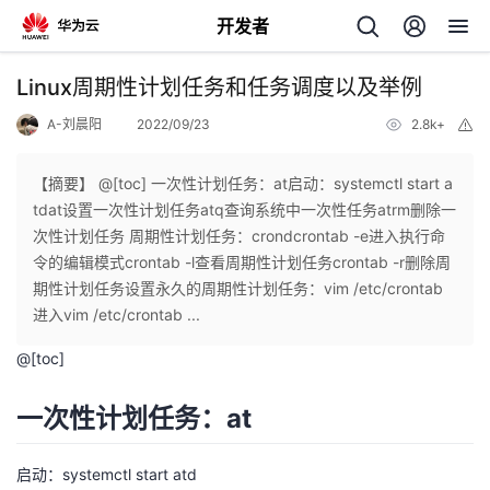
开发者
返
Linux周期性计划任务和任务调度以及举例
回
A-刘晨阳
2022/09/23
2.8k+
举
报
【摘要】 @[toc] 一次性计划任务：at启动：systemctl start a
tdat设置一次性计划任务atq查询系统中一次性任务atrm删除一
次性计划任务 周期性计划任务：crondcrontab -e进入执行命
个
令的编辑模式crontab -l查看周期性计划任务crontab -r删除周
期性计划任务设置永久的周期性计划任务：vim /etc/crontab
我
人
进入vim /etc/crontab ...
@[toc]
我
的
主
一次性计划任务：at
我
的
开
页
我
的
开
发
启动：systemctl start atd