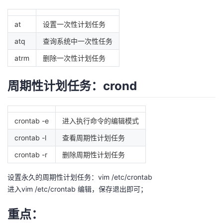
的
Programs
发
者
at
设置一次性计划任务
支
者
atq
查询系统中一次性任务
我
atrm
删除一次性计划任务
持
学
的
我
周期性计划任务：crond
我
堂
博
的
我
的
我
客
论
的
我
我
crontab -e
进入执行命令的编辑模式
技
的
坛
圈
的
我
crontab -l
查看周期性计划任务
的
我
crontab -r
删除周期性计划任务
术
云
子
直
的
我
课
的
我
设置永久的周期性计划任务：vim /etc/crontab
支
声
播
活
的
程
认
的
我
进入vim /etc/crontab 编辑，保存退出即可；
持
建
动
关
证
实
的
重点：