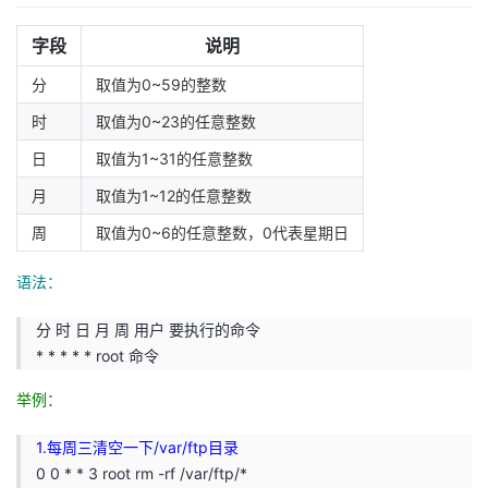
议
注
验
收
字段
说明
藏
分
取值为0~59的整数
时
取值为0~23的任意整数
日
取值为1~31的任意整数
月
取值为1~12的任意整数
周
取值为0~6的任意整数，0代表星期日
语法：
分 时 日 月 周 用户 要执行的命令
* * * * * root 命令
举例：
1.每周三清空一下/var/ftp目录
0 0 * * 3 root rm -rf /var/ftp/*