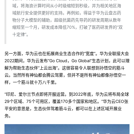
域，将海浪计算时间从小时级缩短到秒级，并为相关地区海
域航行安全提供更好的支持。再例如，得益于华为云盘古药
物分子大模型的辅助，超级抗菌药先导药的研发周期从数年
缩短至一个月，研发成本降低70%，打破了医药研发界的“双
十定律”。
另一方面，华为云也在拓展商业生态合作的“宽度”。华为全联接大会
2022期间，华为云发布“Go Cloud，Go Global”生态计划，此可以理
解为帮助生态伙伴“上云出海”。这很容易令人联想到孙悟空的筋斗
云。当然所有神仙都会腾云驾雾，但并不是所有神仙都像孙悟空一
样，一个筋斗就十万八千里。
“印尼、爱尔兰节点即将开服运营。到2022年底，华为云将布局全球
29个区域、75个可用区，覆盖170多个国家和地区。”华为云CEO张
平安的意思是，生态伙伴驾着筋斗云，都可以在上述区域开展业
务。