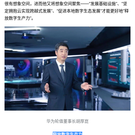
很有想象空间，进而他又将想象空间聚焦——“发展基础设施”、“坚
者
定拥抱云实现跨越式发展”、“促进本地数字生态发展”才能更好地“释
放数字生产力”。
我
的
我
博
的
我
客
论
的
我
坛
圈
的
我
子
直
的
我
我
播
活
的
华为轮值董事长胡厚崑
我
动
关
的
释放数字生产力