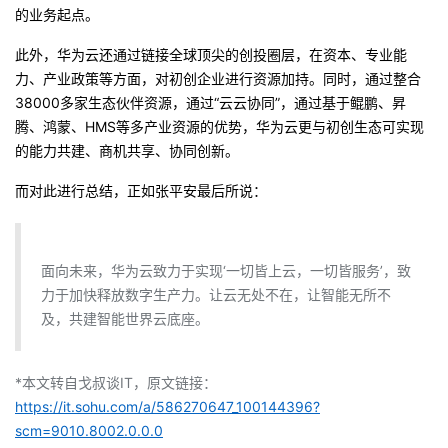
的业务起点。
此外，华为云还通过链接全球顶尖的创投圈层，在资本、专业能
力、产业政策等方面，对初创企业进行资源加持。同时，通过整合
38000多家生态伙伴资源，通过“云云协同”，通过基于鲲鹏、昇
腾、鸿蒙、HMS等多产业资源的优势，华为云更与初创生态可实现
的能力共建、商机共享、协同创新。
而对此进行总结，正如张平安最后所说：
面向未来，华为云致力于实现‘一切皆上云，一切皆服务’，致
力于加快释放数字生产力。让云无处不在，让智能无所不
及，共建智能世界云底座。
*本文转自戈叔谈IT，原文链接：
https://it.sohu.com/a/586270647_100144396?
scm=9010.8002.0.0.0