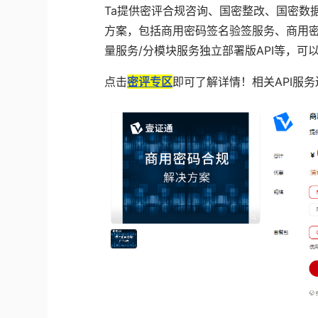
Ta
提供密评合规咨询、国密整改、国密数
方案，包括商用密码签名验签服务、商用
量服务
/
分模块服务独立部署版
API
等，可
点击
密评专区
即可了解详情！相关
API
服务