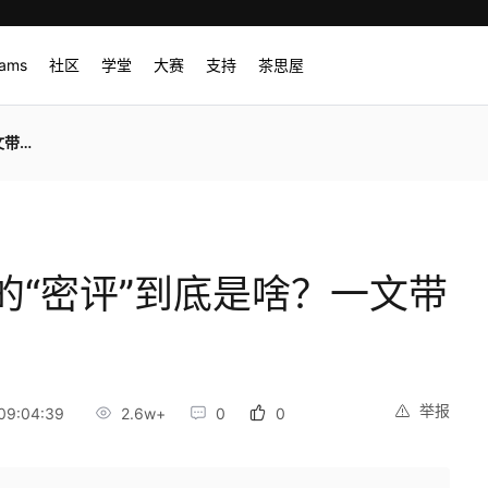
rams
社区
学堂
大赛
支持
茶思屋
懂！
的“密评”到底是啥？一文带
举报
09:04:39
2.6w+
0
0