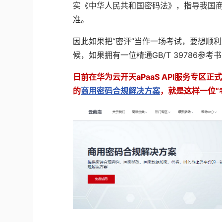
实《中华人民共和国密码法》，指导我国
准。
因此
如果把
“
密评
”
当作一场考试，要想顺利
候，如果拥有一位精通
GB/T 39786
参考书
日前在华为云开天
aPaaS API
服务专区正
的
商用密码合规解决方案
，就是这样一位“