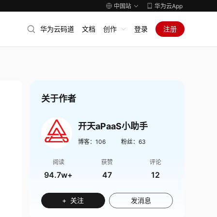
中国站
华为云App
华为云码道
文档
创作
登录
注册
关于作者
开天aPaaS小助手
博客：
106
粉丝：
63
阅读
获赞
评论
94.7w+
47
12
+ 关注
发消息