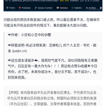
问题出现的原因多数是端口被占用，所以最后遇事不决，在确保尽
可能没有开机自启软件的情况下，重启能解决大部分问题。
📢作者：小空和小芝中的
小空
📢转载说明-务必注明来源：
芝麻粒儿 的个人主页 - 专栏 - 掘
金 (juejin.cn)
📢这位道友请留步☁️，我观你气度不凡，谈吐间隐隐有王者霸
气💚，日后定有一番大作为📝！！！旁边有点赞👍收藏🌟今日
传你，点了吧，未来你成功☀️，我分文不取，若不成功⚡️，也
好回来找我。
【声明】本内容来自华为云开发者社区博主，不代表华为云及
华为云开发者社区的观点和立场。转载时必须标注文章的来源
（华为云社区）、文章链接、文章作者等基本信息，否则作者