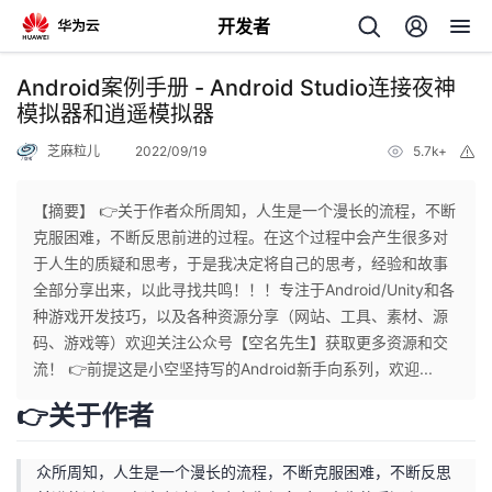
开发者
返
Android案例手册 - Android Studio连接夜神
回
模拟器和逍遥模拟器
芝麻粒儿
2022/09/19
5.7k+
举
报
【摘要】 👉关于作者众所周知，人生是一个漫长的流程，不断
克服困难，不断反思前进的过程。在这个过程中会产生很多对
个
于人生的质疑和思考，于是我决定将自己的思考，经验和故事
全部分享出来，以此寻找共鸣！！！专注于Android/Unity和各
我
人
种游戏开发技巧，以及各种资源分享（网站、工具、素材、源
码、游戏等）欢迎关注公众号【空名先生】获取更多资源和交
的
主
流！ 👉前提这是小空坚持写的Android新手向系列，欢迎...
👉关于作者
开
页
众所周知，人生是一个漫长的流程，不断克服困难，不断反思
发