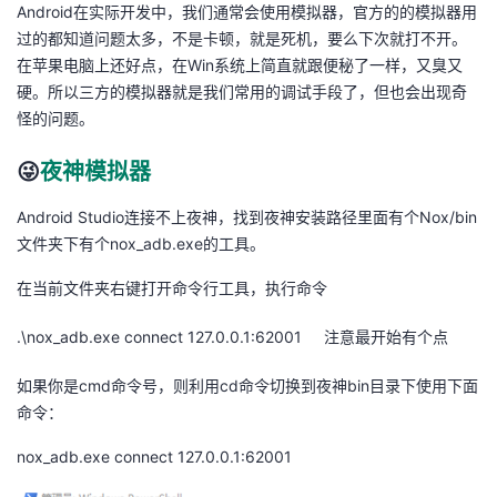
Android在实际开发中，我们通常会使用模拟器，官方的的模拟器用
我
注
的
开
过的都知道问题太多，不是卡顿，就是死机，要么下次就打不开。
在苹果电脑上还好点，在Win系统上简直就跟便秘了一样，又臭又
的
Programs
发
硬。所以三方的模拟器就是我们常用的调试手段了，但也会出现奇
怪的问题。
支
者
😜
夜神模拟器
持
学
Android Studio连接不上夜神，找到夜神安装路径里面有个Nox/bin
我
堂
文件夹下有个nox_adb.exe的工具。
在当前文件夹右键打开命令行工具，执行命令
的
我
我
.\nox_adb.exe connect 127.0.0.1:62001 注意最开始有个点
技
的
的
我
如果你是cmd命令号，则利用cd命令切换到夜神bin目录下使用下面
术
云
课
的
我
命令：
支
声
nox_adb.exe connect 127.0.0.1:62001
程
认
的
我