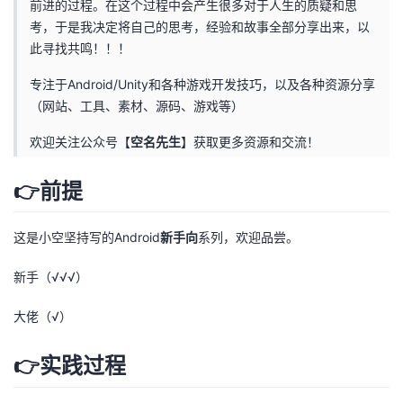
前进的过程。在这个过程中会产生很多对于人生的质疑和思
考，于是我决定将自己的思考，经验和故事全部分享出来，以
者
此寻找共鸣！！！
我
专注于Android/Unity和各种游戏开发技巧，以及各种资源分享
（网站、工具、素材、源码、游戏等）
的
我
欢迎关注公众号【
空名先生
】获取更多资源和交流！
博
的
我
👉前提
客
论
的
我
这是小空坚持写的Android
新手向
系列，欢迎品尝。
坛
圈
的
我
新手（√√√）
子
直
的
我
大佬（√）
我
播
活
的
👉实践过程
我
动
关
的