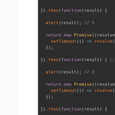
}
)
.
then
(
function
(
result
)
{
alert
(
result
)
;
// 1
return
new
Promise
(
(
resolv
setTimeout
(
(
)
=>
resolve
}
)
;
}
)
.
then
(
function
(
result
)
{
/
alert
(
result
)
;
// 2
return
new
Promise
(
(
resolv
setTimeout
(
(
)
=>
resolve
}
)
;
}
)
.
then
(
function
(
result
)
{