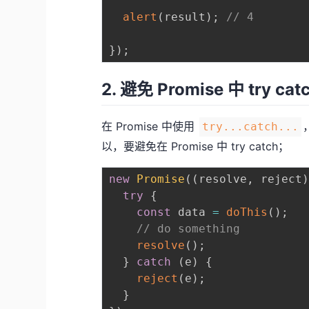
alert
(
result
)
;
// 4
}
)
;
2. 避免 Promise 中 try cat
在 Promise 中使用
try...catch...
以，要避免在 Promise 中 try catch；
new
Promise
(
(
resolve
,
 reject
try
{
const
 data 
=
doThis
(
)
;
// do something
resolve
(
)
;
}
catch
(
e
)
{
reject
(
e
)
;
}