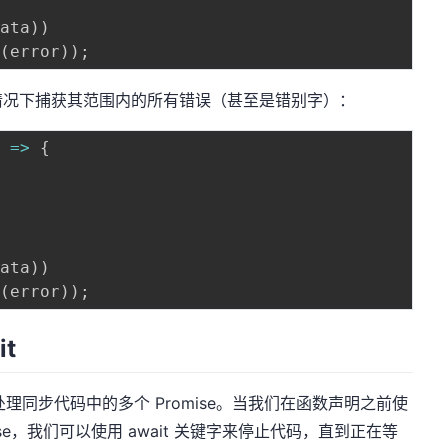
data
)
)
g
(
error
)
)
;
ch 块的情况下捕获其范围内的所有错误（甚至是错别字）：
)
=>
{
data
)
)
g
(
error
)
)
;
it
用于处理同步代码中的多个 Promise。当我们在函数声明之前使
mise，我们可以使用 await 关键字来停止代码，直到正在等