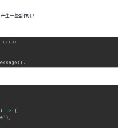
，它会产生一些副作用！
e error
;
message
)
)
;
(
)
=>
{
ge'
)
;