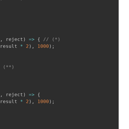
e
,
 reject
)
=>
{
// (*)
(
result 
*
2
)
,
1000
)
;
/ (**)
e
,
 reject
)
=>
{
(
result 
*
2
)
,
1000
)
;