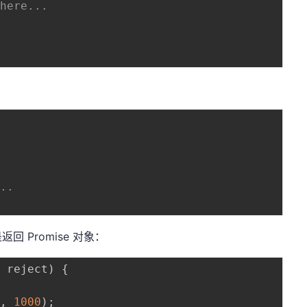
 here...
...
 Promise 对象：
,
 reject
)
{
)
,
1000
)
;