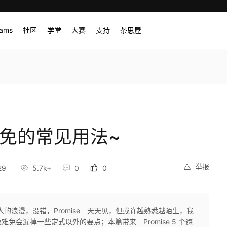
rams
社区
学堂
大赛
支持
茶思屋
 要避免的常见用法~
举报
29
5.7k+
0
0
JS 人的浪漫，没错，Promise 天天见，但或许越熟悉越陌生，我
免会漏掉一些定式以外的要点；本篇带来 Promise 5 个避