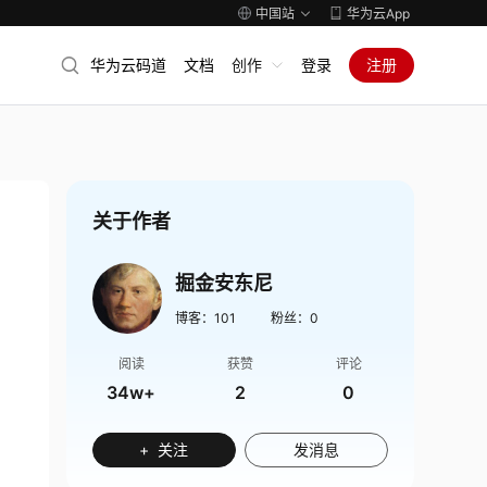
中国站
华为云App
华为云码道
文档
创作
登录
注册
关于作者
掘金安东尼
博客：
101
粉丝：
0
阅读
获赞
评论
34w+
2
0
+ 关注
发消息