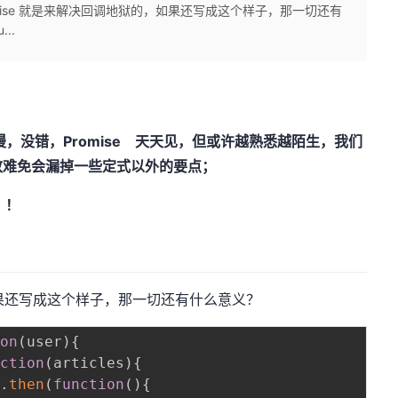
omise 就是来解决回调地狱的，如果还写成这个样子，那一切还有
...
人的浪漫，没错，Promise 天天见，但或许越熟悉越陌生，我们
致难免会漏掉一些定式以外的要点；
！！
，如果还写成这个样子，那一切还有什么意义？
ion
(
user
)
{
nction
(
articles
)
{
)
.
then
(
function
(
)
{