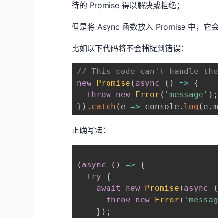
待的 Promise 得以解决或拒绝；
但是将 Async 函数放入 Promise 中
比如以下代码将不会捕捉到错误：
// This code can't handle th
new
Promise
(
async
(
)
=>
{
throw
new
Error
(
'message'
)
}
)
.
catch
(
e
=>
 console
.
log
(
e
.
正确写法：
(
async
(
)
=>
{
try
{
await
new
Promise
(
async
throw
new
Error
(
'messa
}
)
;