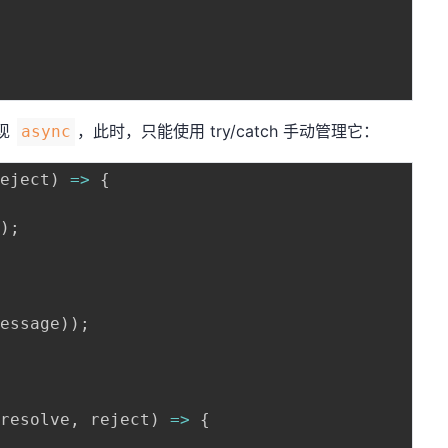
实现
，此时，只能使用 try/catch 手动管理它：
async
reject
)
=>
{
'
)
;
message
)
)
;
(
resolve
,
 reject
)
=>
{