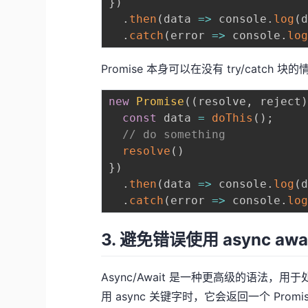
}
)
.
then
(
data
=>
 console
.
log
(
.
catch
(
error
=>
 console
.
lo
Promise 本身可以在没有 try/cat
new
Promise
(
(
resolve
,
 reject
const
 data 
=
doThis
(
)
;
// do something
resolve
(
)
}
)
.
then
(
data
=>
 console
.
log
(
.
catch
(
error
=>
 console
.
lo
3. 避免错误使用 async awa
Async/Await 是一种更高级的语法，
用 async 关键字时，它会返回一个 Pro