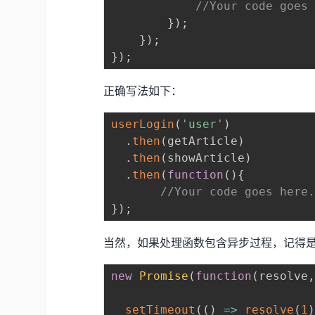
//Your code goes
}
)
;
}
)
;
}
)
;
正确写法如下：
userLogin
(
'user'
)
.
then
(
getArticle
)
.
then
(
showArticle
)
.
then
(
function
(
)
{
//Your code goes here
}
)
;
当然，如果处理函数包含异步过程，记得是返回
new
Promise
(
function
(
resolve
setTimeout
(
(
)
=>
resolve
(
1