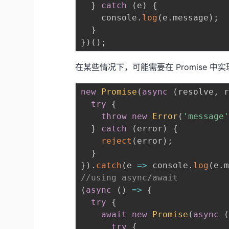
}
catch
(
e
)
{
    console
.
log
(
e
.
message
)
;
}
}
)
(
)
;
在某些情况下，可能需要在 Promise 中
new
Promise
(
async
(
resolve
,
 
try
{
throw
new
Error
(
'message
}
catch
(
error
)
{
reject
(
error
)
;
}
}
)
.
catch
(
e
=>
 console
.
log
(
e
.
//using async/await
(
async
(
)
=>
{
try
{
await
new
Promise
(
async
try
{