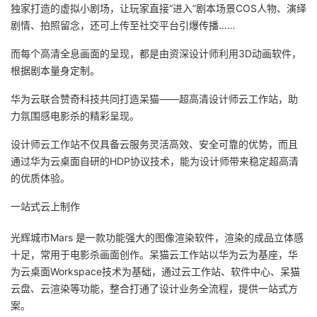
独家打造的虚拟小剧场，让玩家直接“进入”剧本场景COS人物、演绎
议
注
验
收
剧情、拍照留念，还可上传至社交平台引爆传播……
藏
而每个高清全息画面的呈现，都是由资深设计师利用3D动画软件，
根据剧本量身定制。
华为云联合赞奇科技共同打造呆猫——超高清设计师云工作站，助
力氛围感电影杀的精彩呈现。
设计师云工作站不仅具备云服务灵活高效、安全可靠的优势，而且
通过华为云桌面自研的HDP协议技术，能为设计师带来稳定超高清
的优质体验。
一站式云上制作
光辉城市Mars 是一款功能强大的图像渲染软件，渲染的成品立体感
十足，常用于电影杀画面创作。呆猫云工作站以华为云为基座，华
为云桌面Workspace技术为基础，通过云工作站、软件中心、呆猫
云盘、云渲染等功能，整合打通了设计业务全流程，提供一站式方
案。