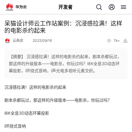
开发者
返
呆猫设计师云工作站案例：沉浸感拉满！这样
回
的电影杀约起来
云商店
2022/09/16
7k+
举
报
【摘要】 沉浸感拉满！这样的电影杀约起来，剧本杀都玩过，
那这样的升级版本——电影杀，你玩过吗？l8K全息3D动态环
个
幕投影，l环绕式音响，l声光电多视听元素交织。
我
人
沉浸感拉满！这样的电影杀约起来
我
的
主
剧本杀都玩过，那这样的升级版本——电影杀，你玩过吗？
我
的
l8K全息3D动态环幕投影
开
页
l环绕式音响
我
的
开
发