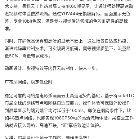
术支持，呆猫云工作站最高支持4K60帧显示，让设计师处理高速动
态视频时体验依然流畅。通过YUV444无损编解码，画面显示无色
差，专业10bit色深，满足专业视觉传达领域的色彩准确性的高标
准。
同时，在确保高保真超高清的显示基础上，通过场景自适应码控、
渐进式码率控制技术，可实现高清低码，同等视频质量下，流量降
低50%，降低带宽成本。
动画设计、影视特效等内容云端制作，快人一步。
广布局网络，稳定低延时
稳定可靠的网络是电影杀画面云上高速渲染的基础，基于SparkRTC
布局全球的网络节点和网络自适应能力，操作体验可保障外设操作
到屏幕显示的端到端平均时延低于100ms。即使在弱网条件下，比
如4G热点网络，也能实现1080P60帧的高清流畅体验。呆猫云工作
站就近接入网络，高速互联，“近”享极致渲染体验。
呆猫，超高清设计师云工作站，创作更高效！