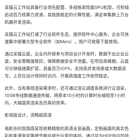
呆猫云工作站具备行业领先配置、多规格高性能GPU机型，可秒级
启动百万核算力资源，其极致稳定的计算性能，满足单集群上万台
机器并发渲染。
呆猫云工作站打通了行业软件生态，提供软件中心服务，企业可快
速集中部署大型专业软件（如Mars），用户可按需下载使用。
通过呆猫云盘，企业内外部参与项目设计开发时，数据不出企业云
盘，安全策略强管控，保障数据安全不泄露。在项目高峰期，云盘
可分钟级随需扩容，具备百万IOPS，支持高并发场景或大数据读
写，上百位设计师同时访问、开展高强度工作依然稳定。
此外，当有离线渲染需求时，还可通过渲云调度系统进行云渲染，
10GB专线数据通道传输，将原本10小时的计算时长缩短至1小时
内，大幅提高渲染及仿真的效率。
影视级设计，流畅超高清
电影杀的氛围感呈现依赖精致的高清全息画面，定制画面的真实色
彩和柔滑渐变等细节都会提升玩家的体验。通过华为HDP协议的技