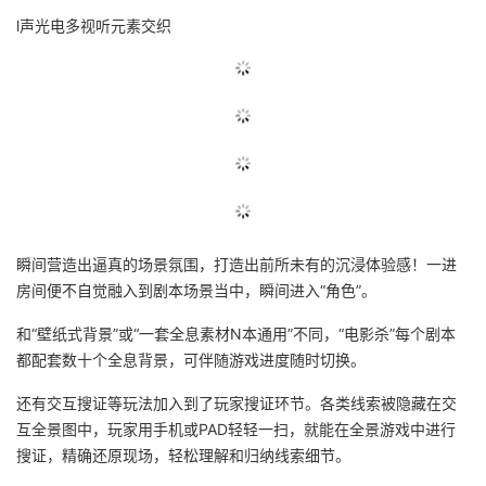
l声光电多视听元素交织
的
Programs
发
者
支
者
我
持
学
的
我
我
堂
博
的
我
的
我
客
论
的
我
我
瞬间营造出逼真的场景氛围，打造出前所未有的沉浸体验感！一进
房间便不自觉融入到剧本场景当中，瞬间进入“角色”。
技
的
坛
圈
的
我
的
我
和“壁纸式背景”或“一套全息素材N本通用”不同，“电影杀”每个剧本
术
云
子
直
的
我
课
的
我
都配套数十个全息背景，可伴随游戏进度随时切换。
支
声
还有交互搜证等玩法加入到了玩家搜证环节。各类线索被隐藏在交
播
活
的
程
认
的
我
互全景图中，玩家用手机或PAD轻轻一扫，就能在全景游戏中进行
持
建
搜证，精确还原现场，轻松理解和归纳线索细节。
动
关
证
实
的