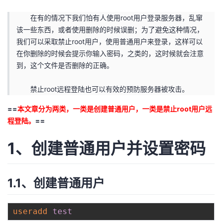
者
在有的情况下我们怕有人使用root用户登录服务器，乱窜
该一些东西，或者使用删除的时候误删；为了避免这种情况，
我们可以采取禁止root用户，使用普通用户来登录，这样可以
我
在你删除的时候会提示你输入密码，之类的，这时候就会注意
到，这个文件是否删除的正确。
的
我
禁止root远程登陆也可以有效的预防服务器被攻击。
博
的
我
==
本文章分为两类，一类是创建普通用户，一类是禁止root用户远
客
论
的
我
程登陆。
==
坛
圈
的
我
1、创建普通用户并设置密码
子
直
的
我
1.1、创建普通用户
我
播
活
的
我
动
关
的
useradd
test