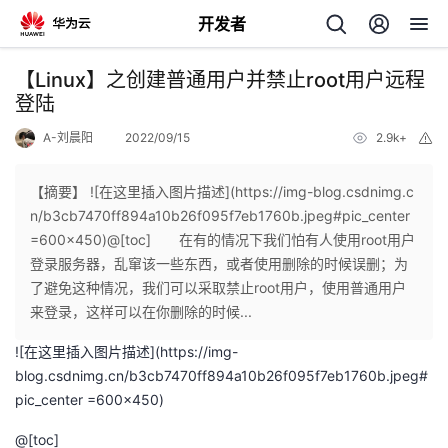
开发者
返
【Linux】之创建普通用户并禁止root用户远程
回
登陆
A-刘晨阳
2022/09/15
2.9k+
举
报
【摘要】 ![在这里插入图片描述](https://img-blog.csdnimg.c
n/b3cb7470ff894a10b26f095f7eb1760b.jpeg#pic_center
个
=600x450)@[toc] 在有的情况下我们怕有人使用root用户
登录服务器，乱窜该一些东西，或者使用删除的时候误删；为
我
人
了避免这种情况，我们可以采取禁止root用户，使用普通用户
来登录，这样可以在你删除的时候...
的
主
![在这里插入图片描述](
https://img-
blog.csdnimg.cn/b3cb7470ff894a10b26f095f7eb1760b.jpeg#
开
页
pic_center
=600x450)
发
@[toc]