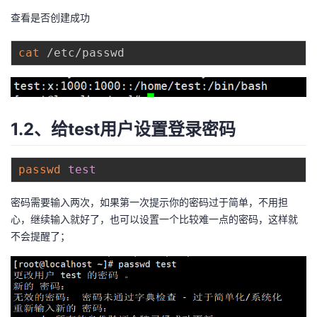
我
注
的
开
查看是否创建成功
的
Programs
发
cat
支
者
持
学
1.2、给test用户设置登录密码
我
堂
passwd
test
的
我
我
密码需要输入两次，如果第一次提示你的密码过于简单，不用担
心，继续输入就好了，也可以设置一个比较难一点的密码，这样就
技
的
的
我
不会提醒了；
术
云
课
的
我
支
声
程
认
的
我