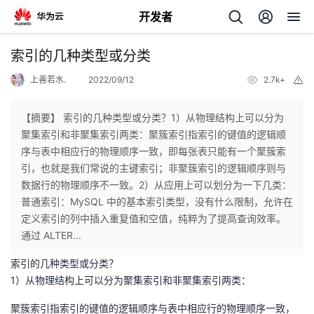
开发者
返
索引的几种类型或分类
回
上善若水.
2022/09/12
2.7k+
举
报
【摘要】 索引的几种类型或分类？1）从物理结构上可以分为
聚集索引和非聚集索引两类：聚簇索引指索引的键值的逻辑顺
序与表中相应行的物理顺序一致，即每张表只能有一个聚簇索
个
引，也就是我们常说的主键索引；非聚簇索引的逻辑顺序则与
数据行的物理顺序不一致。2）从应用上可以划分为一下几类：
我
人
普通索引：MySQL 中的基本索引类型，没有什么限制，允许在
定义索引的列中插入重复值和空值，纯粹为了提高查询效率。
的
主
通过 ALTER...
索引的几种类型或分类？
开
页
1）从物理结构上可以分为聚集索引和非聚集索引两类：
发
聚簇索引指索引的键值的逻辑顺序与表中相应行的物理顺序一致，