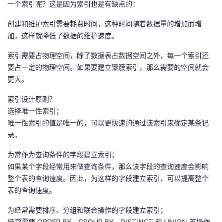
一个索引呢？这是因为索引也是有缺点的：
持
建
证
实
的
创建和维护索引需要耗费时间，这种时间随着数据量的增加而增
议
验
收
加，这样就降低了数据的维护速度。
藏
索引需要占物理空间，除了数据表占数据空间之外，每一个索引还
要占一定的物理空间。如果要建立聚簇索引，那么需要的空间就会
更大。
索引设计原则？
选择唯一性索引；
唯一性索引的值是唯一的，可以更快速的通过该索引来确定某条记
录。
为常作为查询条件的字段建立索引；
如果某个字段经常用来做查询条件，那么该字段的查询速度会影响
整个表的查询速度。因此，为这样的字段建立索引，可以提高整个
表的查询速度。
为经常需要排序、分组和联合操作的字段建立索引；
经常需要 ORDER BY、GROUP BY、DISTINCT 和 UNION 等操作