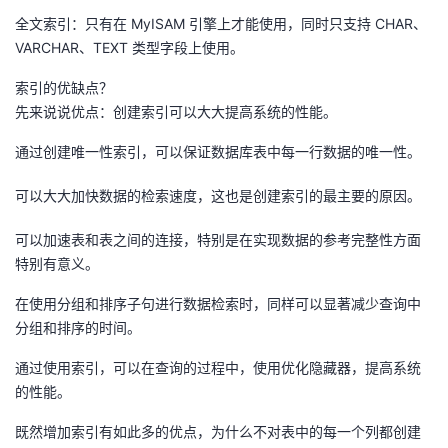
我
注
的
开
全文索引：只有在 MyISAM 引擎上才能使用，同时只支持 CHAR、
VARCHAR、TEXT 类型字段上使用。
的
Programs
发
索引的优缺点？
先来说说优点：创建索引可以大大提高系统的性能。
支
者
通过创建唯一性索引，可以保证数据库表中每一行数据的唯一性。
持
学
可以大大加快数据的检索速度，这也是创建索引的最主要的原因。
我
堂
可以加速表和表之间的连接，特别是在实现数据的参考完整性方面
特别有意义。
的
我
我
在使用分组和排序子句进行数据检索时，同样可以显著减少查询中
技
的
的
我
分组和排序的时间。
术
云
课
的
我
通过使用索引，可以在查询的过程中，使用优化隐藏器，提高系统
的性能。
支
声
程
认
的
我
既然增加索引有如此多的优点，为什么不对表中的每一个列都创建