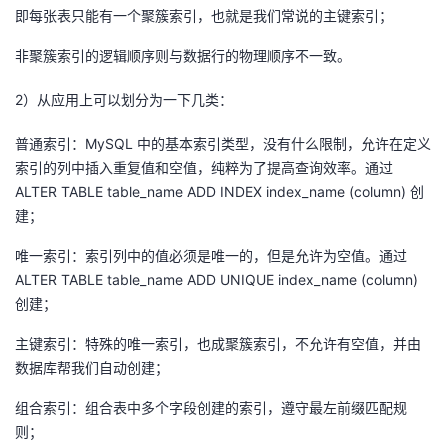
即每张表只能有一个聚簇索引，也就是我们常说的主键索引；
者
非聚簇索引的逻辑顺序则与数据行的物理顺序不一致。
我
2）从应用上可以划分为一下几类：
的
我
普通索引：MySQL 中的基本索引类型，没有什么限制，允许在定义
索引的列中插入重复值和空值，纯粹为了提高查询效率。通过
博
的
我
ALTER TABLE table_name ADD INDEX index_name (column) 创
建；
客
论
的
我
唯一索引：索引列中的值必须是唯一的，但是允许为空值。通过
坛
圈
的
我
ALTER TABLE table_name ADD UNIQUE index_name (column)
创建；
子
直
的
我
主键索引：特殊的唯一索引，也成聚簇索引，不允许有空值，并由
数据库帮我们自动创建；
我
播
活
的
组合索引：组合表中多个字段创建的索引，遵守最左前缀匹配规
我
动
关
的
则；