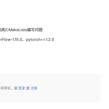
CMakeLists编写问题
low-1.15.0、pytorch==1.2.0
后可评论，请
登录
或
注册