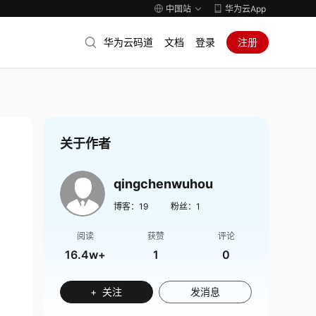
中国站
华为云App
华为云码道
文档
登录
注册
关于作者
qingchenwuhou
博客：
19
粉丝：
1
阅读
获赞
评论
16.4w+
1
0
+ 关注
发消息