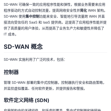
SD-WAN 可确保一致的应用程序性能和弹性，根据业务需要来应用
我
注
的
开
程序驱动的方式自动控制流量，提高网络安全性并
简化
WAN 架构。
SD-WAN 使用
集中控制
功能来安全、智能地引导流量跨 WAN 并直
的
Programs
发
接流向受信任的 SaaS 和 IaaS 提供商。这提高了应用程序性能并提
供了高质量的用户体验，从而提高了业务生产力和敏捷性并降低了
支
者
IT 成本。
持
学
SD-WAN 概念
我
堂
SD-WAN 实施利用了广泛的技术，包括：
的
我
我
控制器
技
的
的
我
管理 SD-WAN 部署的集中式控制器，控制器执行安全和路由策略，
并监控虚拟覆盖、任何软件更新，并提供报告和警报。
术
云
课
的
我
软件定义网络 (SDN)
支
声
程
认
的
我
启用架构中的关键组件，包括虚拟覆盖、集中式控制器和链接抽