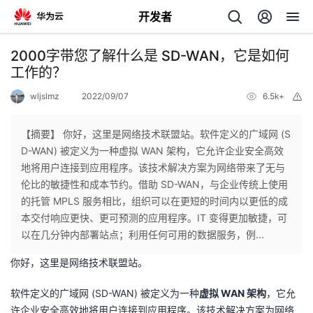
开发者
返
2000字带您了解什么是 SD-WAN，它是如何
回
工作的？
wljslmz
2022/09/07
6.5k+
举
报
【摘要】 你好，这里是网络技术联盟站。软件定义的广域网 (S
D-WAN) 被定义为一种虚拟 WAN 架构，它允许企业安全高效
个
地将用户连接到应用程序。该技术解决方案为网络带来了无与
伦比的敏捷性和成本节约。借助 SD-WAN，与企业传统上使用
我
人
的托管 MPLS 服务相比，组织可以在更短的时间内以更低的成
本交付响应更快、更可预测的应用程序。IT 变得更加敏捷，可
的
主
以在几分钟内部署站点；利用任何可用的数据服务，例...
你好，这里是网络技术联盟站。
开
页
软件定义的广域网 (SD-WAN) 被定义为一种
虚拟 WAN 架构
，它允
发
许企业安全高效地将用户连接到应用程序。该技术解决方案为网络