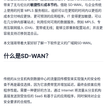
带来了无与伦比的
敏捷性
和
成本节约
。借助 SD-WAN，与企业传统
者
上使用的托管 MPLS 服务相比，组织可以在更短的时间内以更低的
成本交付响应更快、更可预测的应用程序。IT 变得更加敏捷，可以
我
在几分钟内部署站点；利用任何可用的数据服务，例如 MPLS、专
用互联网接入 (DIA)、宽带或无线；能够立即重新配置站点；并且更
的
我
容易支持迁移到混合云。
本文瑞哥带着大家好好了解一下软件定义的广域网SD-WAN。
博
的
我
客
论
的
我
什么是SD-WAN？
坛
圈
的
我
子
直
的
我
传统的从分支机构到数据中心的流量回传模型来实现强大的安全检
查不再是最佳选择，因为它浪费带宽并增加延迟，最终会损害应用
我
播
活
的
程序性能。需要一种更好的方法，通过 Internet 将流量从分支机构
直接发送到受信任的 SaaS 和基于云的应用程序，同时保持对企业
我
动
关
的
安全要求的合规性。