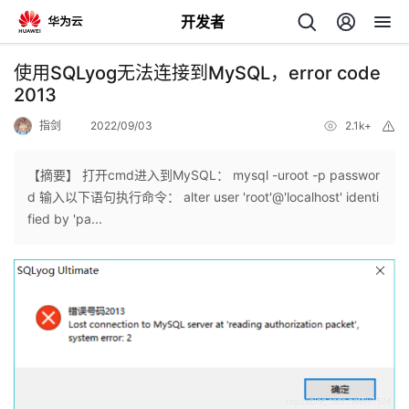
开发者
返
使用SQLyog无法连接到MySQL，error code
回
2013
指剑
2022/09/03
2.1k+
举
报
【摘要】 打开cmd进入到MySQL： mysql -uroot -p passwor
d 输入以下语句执行命令： alter user 'root'@'localhost' identi
个
fied by 'pa...
我
人
的
主
开
页
发