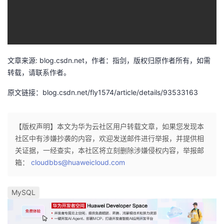
我
注
的
开
的
Programs
发
支
者
文章来源: blog.csdn.net，作者：指剑，版权归原作者所有，如需
转载，请联系作者。
持
学
原文链接：blog.csdn.net/fly1574/article/details/93533163
我
堂
【版权声明】本文为华为云社区用户转载文章，如果您发现本
的
我
我
社区中有涉嫌抄袭的内容，欢迎发送邮件进行举报，并提供相
关证据，一经查实，本社区将立刻删除涉嫌侵权内容，举报邮
技
的
的
我
箱：
cloudbbs@huaweicloud.com
术
云
课
的
我
MySQL
支
声
程
认
的
我