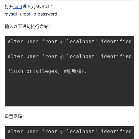
打开
cmd
进入到MySQL：
者
mysql -uroot -p password
我
输入以下语句执行命令：
的
我
alter user 'root'@'localhost' identified 
博
的
我
alter user 'root'@'localhost' identifie
客
论
的
我
flush privileges; #刷新权限

坛
圈
的
我
子
直
的
我
我
播
活
的
重置密码：
我
动
关
的
alter user 'root'@'localhost' identified