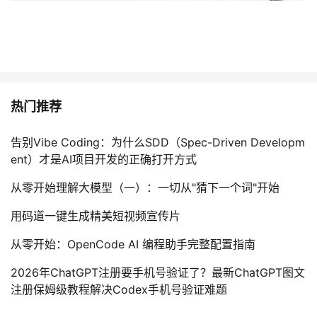
持
建
证
实
的
议
验
收
藏
热门推荐
告别Vibe Coding：为什么SDD（Spec-Driven Developm
ent）才是AI项目开发的正确打开方式
从零开始理解大模型（一）：一切从"猜下一个词"开始
用码道一键生成精美短视频宣传片
从零开始：OpenCode AI 编程助手完整配置指南
2026年ChatGPT注册要手机号验证了？最新ChatGPT图文
注册保姆级教程解决Codex手机号验证难题