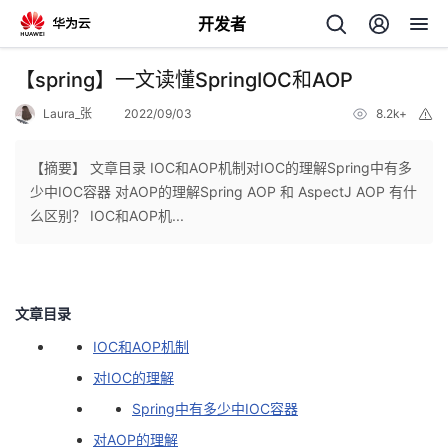
开发者
返
【spring】一文读懂SpringIOC和AOP
回
Laura_张
2022/09/03
8.2k+
举
报
【摘要】 文章目录 IOC和AOP机制对IOC的理解Spring中有多
少中IOC容器 对AOP的理解Spring AOP 和 AspectJ AOP 有什
么区别？ IOC和AOP机...
个
我
人
文章目录
的
主
IOC和AOP机制
对IOC的理解
开
页
Spring中有多少中IOC容器
发
对AOP的理解