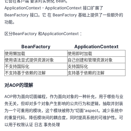
它会在客户端 要求时实例化 bean。
持
建
证
实
的
ApplicationContext - ApplicationContext 接口扩展了
BeanFactory 接口。它 在 BeanFactory 基础上提供了一些额外的
议
验
收
功能。
藏
区分BeanFactory 和ApplicationContext ：
BeanFactory
ApplicationContext
使用懒加载
使用即时加载
使用语法显式提供资源对象
自己创建和管理资源对象
不支持国际化
支持国际化
不支持基于依赖的注解
支持基于依赖的注解
对AOP的理解
AOP称为面向切面编程，作为面向对象的一种补充，用于哪些与业
务无关，但却对多个对象产生影响的公共行为和逻辑，抽取并封装
为一个可重用的模块，这个模块被称为“切面”aspect。减少系统中
的重复代码，降低模块间的耦合度，同时提高系统的可维护性。可
以用于权限认证 日志 事务处理