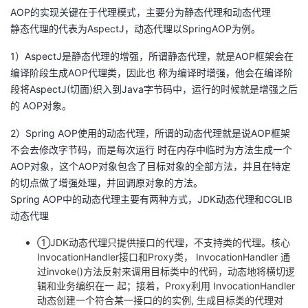
AOP的实现关键在于代理模式，主要分为静态代理和动态代理
静态代理的代表为AspectJ，动态代理以SpringAOP为例。
1）AspectJ是静态代理的增强，所谓静态代理，就是AOP框架会在
编译阶段生成AOP代理类，因此也 称为编译时增强，他会在编译阶
段将AspectJ(切面)织入到Java字节码中，运行的时候就是增强之后
的 AOP对象。
2）Spring AOP使用的动态代理，所谓的动态代理就是说AOP框架
不会去修改字节码，而是每次运行 时在内存中临时为方法生成一个
AOP对象，这个AOP对象包含了目标对象的全部方法，并且在特定
的切点做了增强处理，并回调原对象的方法。
Spring AOP中的动态代理主要有两种方式，JDK动态代理和CGLIB
动态代理
①JDK动态代理只提供接口的代理，不支持类的代理。核心
InvocationHandler接口和Proxy类， InvocationHandler 通
过invoke()方法反射来调用目标类中的代码，动态地将横切逻
辑和业务编织在一 起；接着，Proxy利用 InvocationHandler
动态创建一个符合某一接口的的实例, 生成目标类的代理对