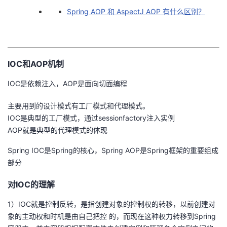
Spring AOP 和 AspectJ AOP 有什么区别？
者
我
IOC和AOP机制
的
我
IOC是依赖注入，AOP是面向切面编程
博
的
我
主要用到的设计模式有工厂模式和代理模式。
客
论
的
我
IOC是典型的工厂模式，通过sessionfactory注入实例
AOP就是典型的代理模式的体现
坛
圈
的
我
Spring IOC是Spring的核心，Spring AOP是Spring框架的重要组成
部分
子
直
的
我
对IOC的理解
我
播
活
的
1）IOC就是控制反转，是指创建对象的控制权的转移，以前创建对
我
动
关
的
象的主动权和时机是由自己把控 的，而现在这种权力转移到Spring