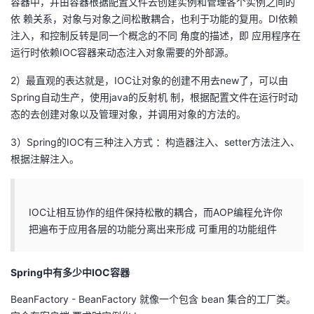
容器中，并由容器根据配置文件去创建实例和管理各个实例之间的
我
注
的
开
依 赖关系，对象与对象之间松散耦合，也利于功能的复用。DI依赖
注入，和控制反转是同一个概念的不同 角度的描述，即 应用程序在
的
Programs
发
运行时依赖IOC容器来动态注入对象需要的外部源。
2）最直观的表达就是，IOC让对象的创建不用去new了，可以由
支
者
Spring自动生产，使用java的反射机 制，根据配置文件在运行时动
态的去创建对象以及管理对象，并调用对象的方法的。
持
学
3）Spring的IOC有三种注入方式 ：构造器注入、setter方法注入、
我
堂
根据注解注入。
的
我
我
IOC让相互协作的组件保持松散的耦合，而AOP编程允许你
技
的
的
我
把遍布于应用各层的功能分离出来形成 可重用的功能组件
术
云
课
的
我
Spring中有多少中IOC容器
支
声
程
认
的
我
BeanFactory - BeanFactory 就像一个包含 bean 集合的工厂类。