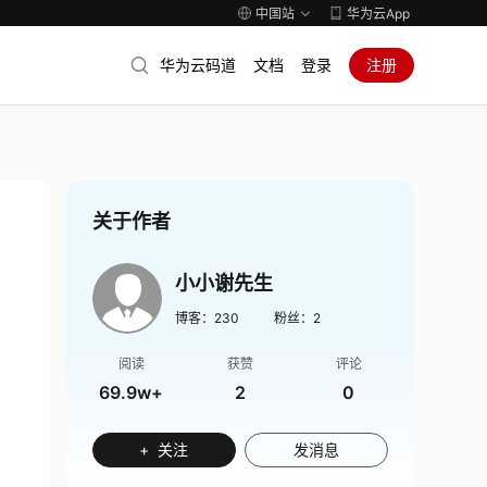
中国站
华为云App
华为云码道
文档
登录
注册
关于作者
小小谢先生
博客：
230
粉丝：
2
阅读
获赞
评论
69.9w+
2
0
+ 关注
发消息