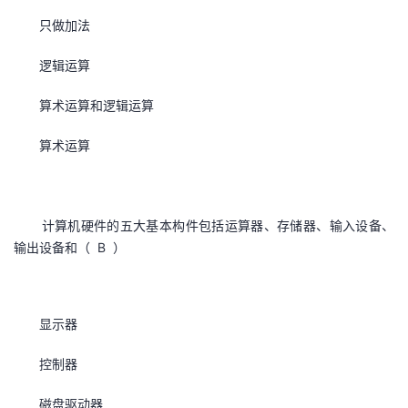
持
建
证
实
的
只做加法
议
验
收
逻辑运算
藏
算术运算和逻辑运算
算术运算
计算机硬件的五大基本构件包括运算器、存储器、输入设备、
输出设备和（ B ）
显示器
控制器
磁盘驱动器