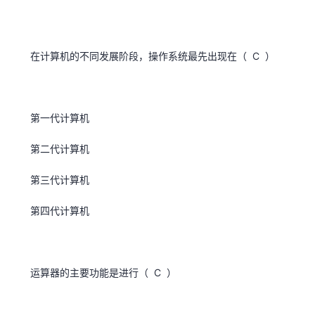
我
注
的
开
的
Programs
发
在计算机的不同发展阶段，操作系统最先出现在（ C ）
支
者
持
第一代计算机
学
第二代计算机
我
堂
第三代计算机
的
我
我
第四代计算机
技
的
的
我
术
云
课
的
我
运算器的主要功能是进行（ C ）
支
声
程
认
的
我