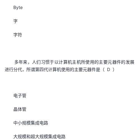
Byte
者
字
我
字符
的
我
博
的
我
多年来，人们习惯于以计算机主机所使用的主要元器件的发展
进行分代，所谓第四代计算机使用的主要元器件是（ D ）
客
论
的
我
坛
圈
的
我
电子管
子
直
的
我
晶体管
我
播
活
的
中小规模集成电路
我
动
关
的
大规模和超大规模集成电路