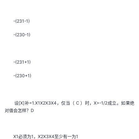
-(231-1)
-(230-1)
-(231+1)
-(230+1)
设[X]补=1.X1X2X3X4，仅当（ C ）时，X>-1/2成立。如果绝
对值会怎样？D
X1必须为1，X2X3X4至少有一为1