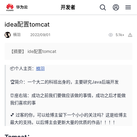
开发者
返
idea配置tomcat
回
楠羽
2022/09/01
5.1k+
举
报
【摘要】 ide配置tomcat
📦个人主页：
楠羽
个
🏆简介：一个大二的科班出身的，主要研究Java后端开发
我
人
⏰座右铭：成功之前我们要做应该做的事情，成功之后才能做
的
主
我们喜欢的事
💕 过客的你，可以给博主留下一个小小的关注吗？这是给博主
开
页
最大的支持。以后博主会更新大量的优质的作品！！！！
发