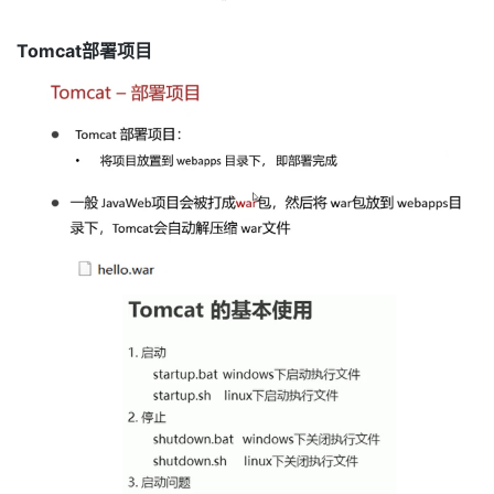
持
建
证
实
的
Tomcat部署项目
议
验
收
藏