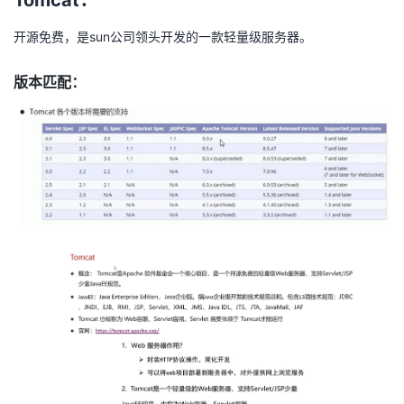
Tomcat：
者
开源免费，是sun公司领头开发的一款轻量级服务器。
我
版本匹配：
的
我
博
的
我
客
论
的
我
坛
圈
的
我
子
直
的
我
我
播
活
的
我
动
关
的