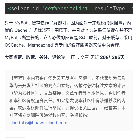
持
建
证
实
的
<
select id
=
"getWebsiteList"
 resultType
=
"co
议
验
收
对于 MyBatis 缓存仅作了解即可，因为面对一定规模的数据量，内
置的 Cache 方式就派不上用场了，并且对查询结果集做缓存并不是
藏
MyBatis 所擅长的，它专心做的应该是 SQL 映射。对于缓存，采用
OSCache、Memcached 等专门的缓存服务器来做更为合理。
大家
点赞、收藏、关注、评论
啦 、打卡 文章 更新
268/ 365天
【声明】本内容来自华为云开发者社区博主，不代表华为云及
华为云开发者社区的观点和立场。转载时必须标注文章的来源
（华为云社区）、文章链接、文章作者等基本信息，否则作者
和本社区有权追究责任。如果您发现本社区中有涉嫌抄袭的内
容，欢迎发送邮件进行举报，并提供相关证据，一经查实，本
社区将立刻删除涉嫌侵权内容，举报邮箱：
cloudbbs@huaweicloud.com