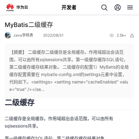
开发者
返
MyBatis二级缓存
回
Java李杨勇
2022/08/31
2.5k+
举
报
【摘要】 二级缓存二级缓存是全局缓存。作用域超出会话范
围，可以由所有sqlsessions共享。第一级缓存缓存SQL语句，
第二级缓存缓存结果对象。 二级缓存的配置1）MyBatis的全局
个
缓存配置需要在 mybatis-config.xml的settings元素中设置，
代码如下。<settings> <setting name="cacheEnabled" valu
我
人
e="true" /></se...
二级缓存
的
主
二级缓存是全局缓存。作用域超出会话范围，可以由所有
开
页
sqlsessions共享。
发
第一级缓存缓存SQL语句，第二级缓存缓存结果对象。