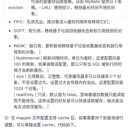
代表的是缓存回收策略，目前 MyBatis 提供以下策
我
注
的
开
eviction
略。- LRU：使用较少，移除最长时间不用的对
象；
的
Programs
发
FIFO：先进先出，按对象进入缓存的顺序来移除它们；
SOFT：软引用，移除基于垃圾回收器状态和软引用规则的对
支
者
象；
WEAK：弱引用，更积极地移除基于垃圾收集器状态和弱引用
持
学
规则的对象。 |
| flushInterval | 刷新间隔时间，单位为毫秒，这里配置的是
我
堂
100 秒刷新，如果省略该配置，那么只有当 SQL 被执行的时
候才会刷新缓存。 |
| size | 引用数目，正整数，代表缓存最多可以存储多少个对
的
我
我
象，不宜设置过大。设置过大会导致内存溢出。这里配置的是
1024 个对象。 |
技
的
的
我
| readOnly | 只读，默认值为 false，意味着缓存数据只能读取
而不能修改，这样设置的好处是可以快速读取缓存，缺点是没
术
云
课
的
我
有办法修改缓存。 |
3）在 mapper 文件配置支持 cache 后，如果需要对个别查询进行
支
声
程
认
的
我
调整，可以单独设置 cache，代码如下。