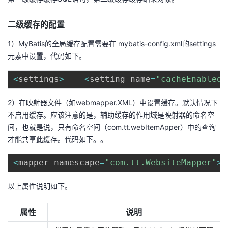
者
二级缓存的配置
我
1）MyBatis的全局缓存配置需要在 mybatis-config.xml的settings
元素中设置，代码如下。
的
我
<
settings
>
<
setting name
=
"cacheEnabled"
博
的
我
2）在映射器文件（如webmapper.XML）中设置缓存。默认情况下
不启用缓存。应该注意的是，辅助缓存的作用域是映射器的命名空
客
论
的
我
间，也就是说，只有命名空间（com.tt.webItemApper）中的查询
才能共享此缓存。代码如下。。
坛
圈
的
我
<
mapper namescape
=
"com.tt.WebsiteMapper"
>
子
直
的
我
以上属性说明如下。
我
播
活
的
属性
说明
我
动
关
的