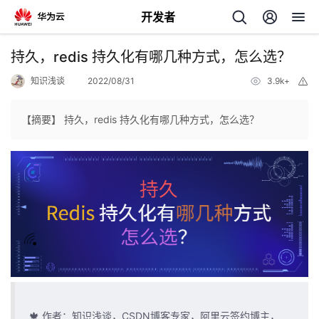
开发者
返
持久，redis 持久化有哪几种方式，怎么选？
回
知识浅谈
2022/08/31
3.9k+
举
报
【摘要】 持久，redis 持久化有哪几种方式，怎么选？
个
我
人
的
主
开
页
发
🍁 作者：知识浅谈，CSDN博客专家，阿里云签约博主，