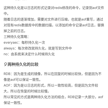
我
注
的
开
这种持久化是以日志的形式记录对redis修改的命令，记录到aof文件
中。
的
Programs
发
随着日志的逐渐增加，需要对文件进行压缩，也就是aof重写，通过
对现有redis数据库中的数据扫描，以添加的命令记录aof日志，替换
支
者
掉之前的日志。
三种持久化策略：
持
学
everysec：每秒持久化一次
always：每次修改就持久化，就是写到文件中
我
堂
no：由系统来决定什么时候持久化
的
我
🎈两种持久化的比较
我
RDB：因为是生成的镜像，所以在回复的时候比较快，但是因为不
技
的
的
我
像是aof可以保证一致性。
AOF：因为是以日志的形式，所以一致性较高，但是因为文件较
术
云
课
的
我
大，所以在恢复的时候比较慢。
所以常见的方式是两种持久化方法的结合，RDB记录一大部分，aof
支
声
程
认
的
我
保证一致性。