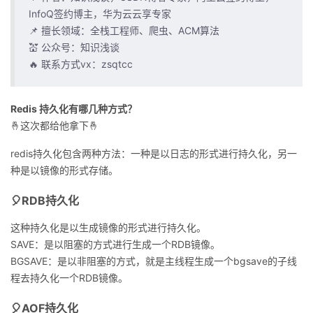
InfoQ签约博主，华为云云享专家
者
📌 擅长领域：全栈工程师、爬虫、ACM算法
💒 公众号：知识浅谈
我
🔥 联系方式vx：zsqtcc
的
我
Redis 持久化有哪几种方式？
博
的
我
🤞这次都给他拿下🤞
redis持久化包含两种方法：一种是以日志的形式进行持久化，另一
客
论
的
我
种是以镜像的形式存储。
坛
圈
的
我
🎈RDB持久化
子
直
的
我
这种持久化是以生成镜像的形式进行持久化。
SAVE：是以阻塞的方式进行生成一个RDB镜像。
我
播
活
的
BGSAVE：是以非阻塞的方式，就是主线程生成一个bgsave的子线
程去持久化一个RDB镜像。
我
动
关
的
🎈AOF持久化