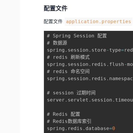
配置文件
配置文件
application.properties
# Spring Session 配置

# 数据源

spring
.
session
.
store
-
type
=
red
# redis 刷新模式

spring
.
session
.
redis
.
flush
-
m
# redis 命名空间

spring
.
session
.
redis
.
namespa
# session 过期时间

server
.
servlet
.
session
.
timeo
# Redis 配置

# Redis数据库索引

spring
.
redis
.
database
=
0