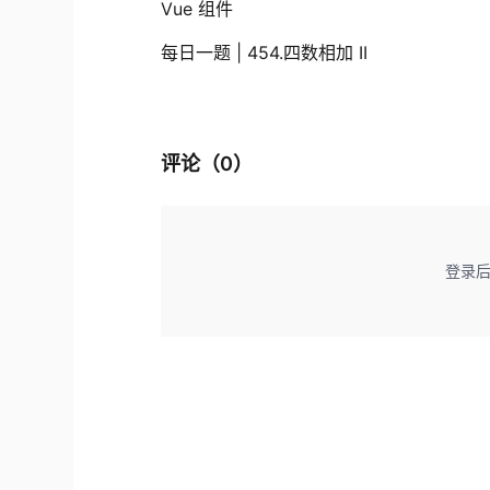
Vue 组件
每日一题 | 454.四数相加 II
评论（
0
）
登录