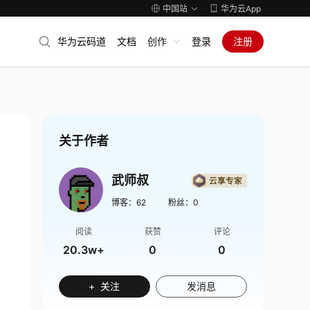
中国站
华为云App
华为云码道
文档
创作
登录
注册
关于作者
武师叔
博客：
62
粉丝：
0
阅读
获赞
评论
20.3w+
0
0
+ 关注
发消息