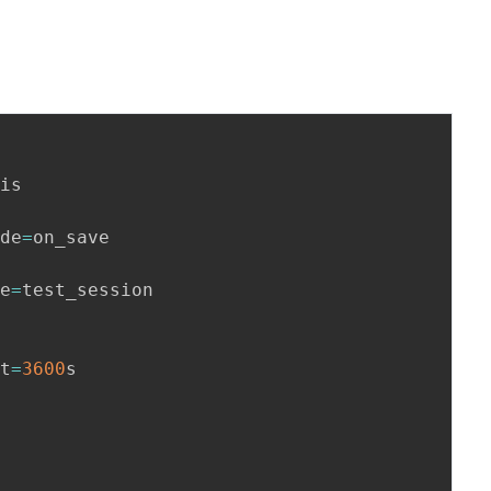
is

ode
=
on_save

ce
=
test_session

ut
=
3600
s
