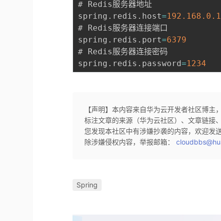
# Redis服务器地址

spring
.
redis
.
host
=
192.168
.0
.
# Redis服务器连接端口

spring
.
redis
.
port
=
6379
# Redis服务器连接密码

spring
.
redis
.
password
=
1234
【声明】本内容来自华为云开发者社区博主
标注文章的来源（华为云社区）、文章链接
您发现本社区中有涉嫌抄袭的内容，欢迎发
除涉嫌侵权内容，举报邮箱：
cloudbbs@hu
Spring