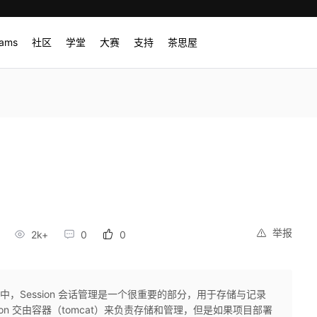
rams
社区
学堂
大赛
支持
茶思屋
举报
2k+
0
0
目开发中，Session 会话管理是一个很重要的部分，用于存储与记录
ion 交由容器（tomcat）来负责存储和管理，但是如果项目部署