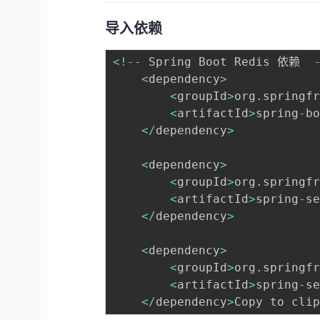
导入依赖
<
!
--
 Spring Boot Redis 依赖  
<
dependency
>
<
groupId
>
org
.
springf
<
artifactId
>
spring
-
b
<
/
dependency
>
<
dependency
>
<
groupId
>
org
.
springf
<
artifactId
>
spring
-
s
<
/
dependency
>
<
dependency
>
<
groupId
>
org
.
springf
<
artifactId
>
spring
-
s
<
/
dependency
>