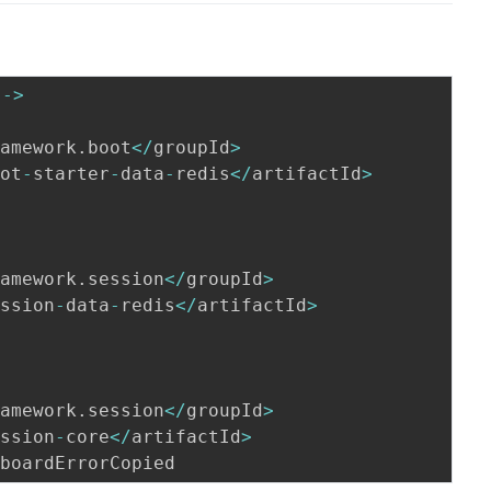
--
>
ramework
.
boot
<
/
groupId
>
oot
-
starter
-
data
-
redis
<
/
artifactId
>
ramework
.
session
<
/
groupId
>
ession
-
data
-
redis
<
/
artifactId
>
ramework
.
session
<
/
groupId
>
ession
-
core
<
/
artifactId
>