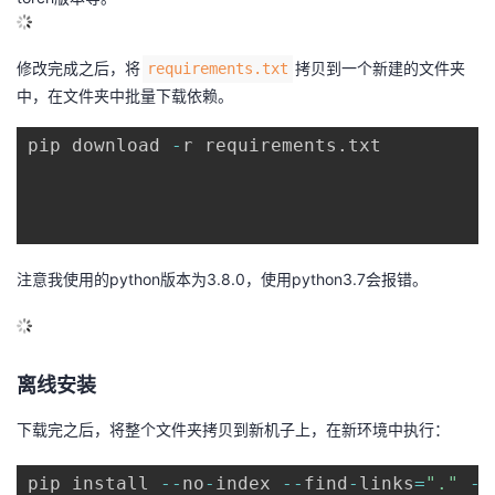
修改完成之后，将
拷贝到一个新建的文件夹
requirements.txt
中，在文件夹中批量下载依赖。
pip download 
-
r requirements
.
txt

注意我使用的python版本为3.8.0，使用python3.7会报错。
离线安装
下载完之后，将整个文件夹拷贝到新机子上，在新环境中执行：
pip install 
--
no
-
index 
--
find
-
links
=
"."
-
r