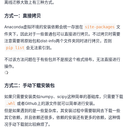
离线迁移大致上有三种方式。
的
Programs
发
者
方式一：直接拷贝
支
者
我
Anaconda虚拟环境的安装依赖会统一存放在
文
site-packages
件夹下，因此对于一些普通包可以直接进行拷贝。不过拷贝时需要
持
学
的
我
注意需要将原始包和dist-info两个文件夹同时进行拷贝，否则
会无法索引到。
pip list
我
堂
博
的
我
不过该方法问题在于有些包并不是按这个格式排布，无法直接进行
的
我
客
论
的
我
我
操作。
技
的
坛
圈
的
我
的
我
方式二：手动下载安装包
术
云
子
直
的
我
课
的
我
如果只需要安装类似numpy、scipy这种简单的基础库，只需要下载
或者Github上的源文件就可以简单进行安装。
.whl
支
声
播
活
的
程
认
的
我
但是如果遇到的是一些复杂库，其安装过程中需要联网去下载一些
其它依赖，并且依赖还很多，依赖的安装还有更多的依赖，这种情
持
建
动
关
证
实
的
况手动下载就比较麻烦了。