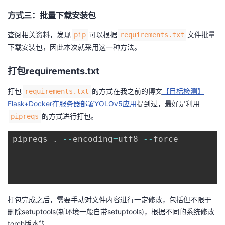
议
注
验
收
方式三：批量下载安装包
查阅相关资料，发现
可以根据
文件批量
藏
pip
requirements.txt
下载安装包，因此本次就采用这一种方法。
打包requirements.txt
打包
的方式在我之前的博文
【目标检测】
requirements.txt
Flask+Docker在服务器部署YOLOv5应用
提到过，最好是利用
的方式进行打包。
pipreqs
pipreqs 
.
-
-
encoding
=
utf8 
-
-
force

打包完成之后，需要手动对文件内容进行一定修改，包括但不限于
删除setuptools(新环境一般自带setuptools)，根据不同的系统修改
torch版本等。