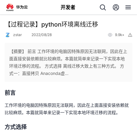
开发者
返
【过程记录】python环境离线迁移
回
zstar
2022/08/28
9.9k+
举
报
【摘要】 前言 工作环境的电脑因特殊原因无法联网，因此在上
面直接安装依赖就比较麻烦。本篇就简单来记录一下实现本地
环境迁移的流程。 方式选择 离线迁移大致上有三种方式。 方
个
式一：直接拷贝 Anaconda虚...
我
人
前言
我
的
主
工作环境的电脑因特殊原因无法联网，因此在上面直接安装依赖就
比较麻烦。本篇就简单来记录一下实现本地环境迁移的流程。
我
的
开
页
方式选择
我
的
开
发