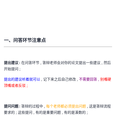
者
我
的
我
一、问答环节注意点
博
的
我
客
论
的
我
提出建议 :
在问答环节 , 答辩老师会对你的论文提出一些建议 , 然后
开始提问 ;
坛
圈
的
我
提出的建议听着就可以
, 记下来之后自己修改 ,
不需要回答 ,
别嘴硬
子
直
的
我
顶嘴或者反驳 ;
我
播
活
的
提问问题 :
答辩的过程中 ,
每个老师都必须提出问题
, 这是答辩流程
我
动
关
的
要求的 ; 这些提问 , 有的是重要问题 , 有的是凑数的 ;