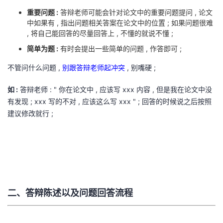
我
注
的
开
重要问题 :
答辩老师可能会针对论文中的重要问题提问 , 论文
中如果有 , 指出问题相关答案在论文中的位置 ; 如果问题很难
, 将自己能回答的尽量回答上 , 不懂的就说不懂 ;
的
Programs
发
简单为题 :
有时会提出一些简单的问题 , 作答即可 ;
支
者
不管问什么问题 ,
别跟答辩老师起冲突
, 别嘴硬 ;
持
学
如 :
答辩老师 : " 你在论文中 , 应该写 xxx 内容 , 但是我在论文中没
有发现 ; xxx 写的不对 , 应该这么写 xxx " ; 回答的时候说之后按照
我
堂
建议修改就行 ;
的
我
我
技
的
的
我
术
云
课
的
我
二、答辩陈述以及问题回答流程
支
声
程
认
的
我