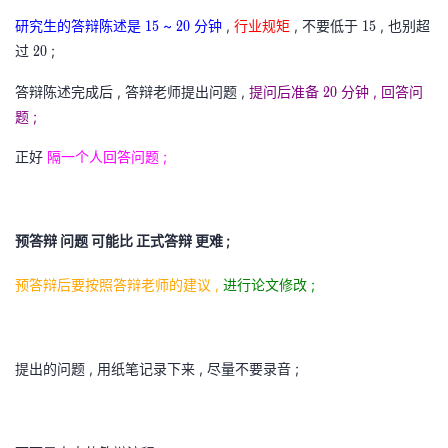
持
建
证
实
的
研究生的答辩陈述是
1
~
2
分钟
,
行业规矩
, 不要低于
1
, 也别超
15
20
15
5
0
5
过
2
;
20
议
验
收
1
2
1
0
答辩陈述完成后 , 答辩老师提出问题 ,
提问后准备
2
分钟 , 回答问
20
5
0
5
2
藏
0
题 ;
0
2
正好
隔一个人回答问题 ;
0
预答辩 问题 可能比 正式答辩 更难 ;
预答辩后要按照答辩老师的建议 ,
进行论文修改 ;
提出的问题 , 用纸笔记录下来 , 尽量不要录音 ;