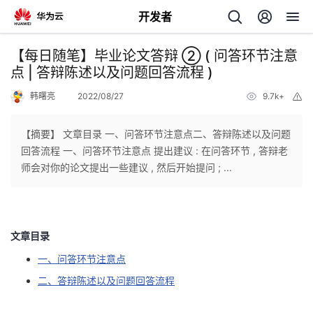
开发者
返
【每日随笔】毕业论文答辩 ② ( 问答环节注意
回
点 | 答辩陈述以及问题回答流程 )
韩曙亮
2022/08/27
9.7k+
举
报
【摘要】 文章目录 一、问答环节注意点二、答辩陈述以及问题
回答流程 一、问答环节注意点 提出建议 : 在问答环节 , 答辩老
个
师会对你的论文提出一些建议 , 然后开始提问 ; ...
我
人
的
主
文章目录
一、问答环节注意点
开
页
二、答辩陈述以及问题回答流程
发