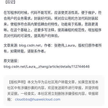
【后记】
我
注
的
开
在写程序的时候，代码不能写死，应该使灵活性高，便于维护，符
的
Programs
发
合用户的业务需求。封装好代码，将对应公用的方法代码封装起
来，使程序符合高内聚低耦合的特性，功能易于拓展，思路更清
支
者
晰。在这个基础上，还要多写注释，提高编程的规范性，增加程序
员对代码的可读性，提高用户的体验。
持
学
文章来源: blog.csdn.net，作者：张艳伟_Laura，版权归原作者所
有，如需转载，请联系作者。
我
堂
原文链接：
的
我
我
blog.csdn.net/Laura__zhang/article/details/112744646
技
的
的
我
【版权声明】本文为华为云社区用户转载文章，如果您发现本
术
云
社区中有涉嫌抄袭的内容，欢迎发送邮件进行举报，并提供相
课
的
我
关证据，一经查实，本社区将立刻删除涉嫌侵权内容，举报邮
支
声
箱：
程
认
的
我
cloudbbs@huaweicloud.com