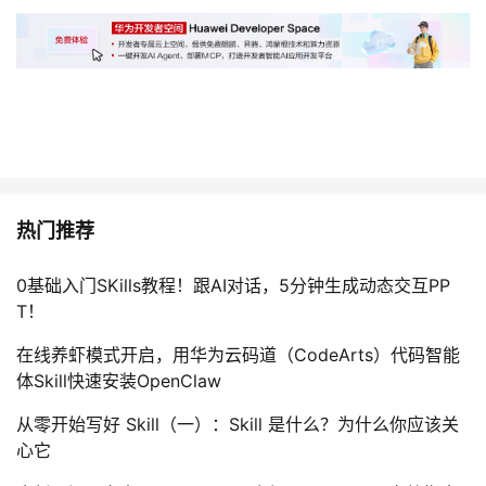
持
建
证
实
的
议
验
收
藏
热门推荐
0基础入门SKills教程！跟AI对话，5分钟生成动态交互PP
T！
在线养虾模式开启，用华为云码道（CodeArts）代码智能
体Skill快速安装OpenClaw
从零开始写好 Skill（一）：Skill 是什么？为什么你应该关
心它