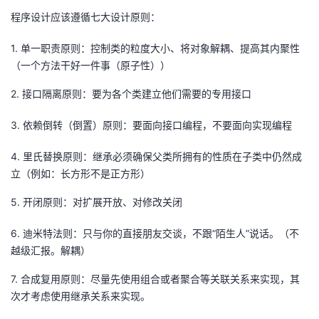
程序设计应该遵循七大设计原则：
者
1. 单一职责原则：控制类的粒度大小、将对象解耦、提高其内聚性
我
（一个方法干好一件事（原子性））
2. 接口隔离原则：要为各个类建立他们需要的专用接口
的
我
3. 依赖倒转（倒置）原则：要面向接口编程，不要面向实现编程
博
的
我
4. 里氏替换原则：继承必须确保父类所拥有的性质在子类中仍然成
客
论
的
我
立（例如：长方形不是正方形）
坛
圈
的
我
5. 开闭原则：对扩展开放、对修改关闭
子
直
的
我
6. 迪米特法则：只与你的直接朋友交谈，不跟“陌生人”说话。（不
越级汇报。解耦）
我
播
活
的
7. 合成复用原则：尽量先使用组合或者聚合等关联关系来实现，其
次才考虑使用继承关系来实现。
我
动
关
的