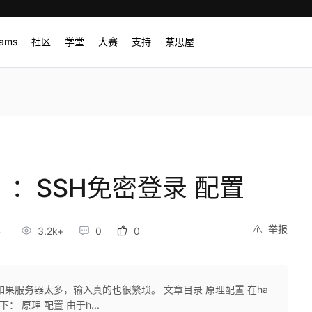
rams
社区
学堂
大赛
支持
茶思屋
）：SSH免密登录 配置
举报
4
3.2k+
0
0
果服务器太多，输入真的也很繁琐。 文章目录 原理配置 在ha
： 原理 配置 由于h...