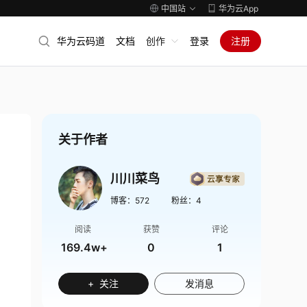
中国站
华为云App
华为云码道
文档
创作
登录
注册
关于作者
川川菜鸟
博客：
572
粉丝：
4
阅读
获赞
评论
169.4w+
0
1
+ 关注
发消息