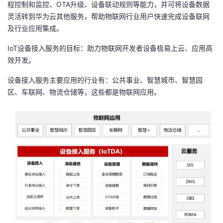
持
建
程控制和监控、OTA升级、设备联动规则等能力，并可将设备数据
证
实
的
灵活转到华为云其他服务，帮助物联网行业用户快速完成设备联网
议
及行业应用集成。
验
收
IoT设备接入服务的目标：助力物联网开发者设备极易上云、应用高
藏
效开发。
设备接入服务主要应用的行业有：公共事业、智慧城市、智慧园
区、车联网、物流仓储等，这些都是物联网应用。