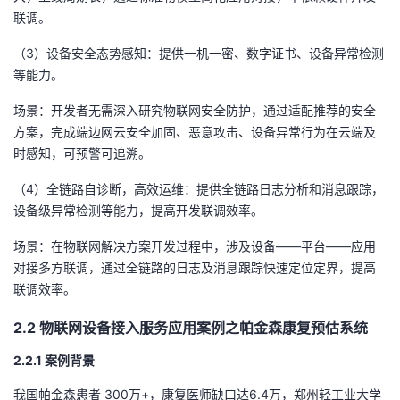
联调。
（3）设备安全态势感知：提供一机一密、数字证书、设备异常检测
等能力。
场景：开发者无需深入研究物联网安全防护，通过适配推荐的安全
方案，完成端边网云安全加固、恶意攻击、设备异常行为在云端及
时感知，可预警可追溯。
（4）全链路自诊断，高效运维：提供全链路日志分析和消息跟踪，
设备级异常检测等能力，提高开发联调效率。
场景：在物联网解决方案开发过程中，涉及设备——平台——应用
对接多方联调，通过全链路的日志及消息跟踪快速定位定界，提高
联调效率。
2.2 物联网设备接入服务应用案例之帕金森康复预估系统
2.2.1 案例背景
我国帕金森患者 300万+，康复医师缺口达6.4万，郑州轻工业大学