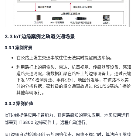
3.3 IoT边缘案例之轨道交通场景
3.3.1 案例背景
在公路上发生交通事故往往无法实时提醒周边车辆。
利用路杆上的摄像头、雷达、机器视觉、传感器等设备，感知
道路交通清况，将数据汇聚在路杆上的边缘设备上，通过云端
下发 V2X 检测算法、事件识别、地图分发等，在道路本地实
时的分析数据，毫秒级的将交通事故通过 RSU/5G基站广播给
其他车辆限行。
3.3.2 案例价值
IoT边缘提供应用托管能力，将道路感知的算法应用、地图应用远程
部署到 ITS800 边缘硬件上，远程启动运行。
IoT边缘自动检测5G连云的网络伏态，网络不稳定时，算法应用继续