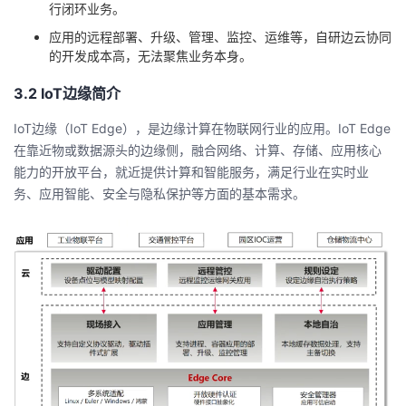
行闭环业务。
应用的远程部署、升级、管理、监控、运维等，自研边云协同
的开发成本高，无法聚焦业务本身。
3.2 IoT边缘简介
IoT边缘（IoT Edge），是边缘计算在物联网行业的应用。IoT Edge
在靠近物或数据源头的边缘侧，融合网络、计算、存储、应用核心
能力的开放平台，就近提供计算和智能服务，满足行业在实时业
务、应用智能、安全与隐私保护等方面的基本需求。