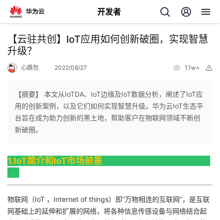
开发者
返
【云驻共创】IoT应用如何创新破圈，实现智慧
回
升级？
心跳包
2022/08/27
1.1w+
举
报
【摘要】 本文从IoTDA、IoT边缘及IoT数据分析，阐述了IoT应
用的创新案例，以及它们如何实现智慧升级。华为云IoT生态平
个
台旨在成为助力创新的黑土地，帮助客户在物联网领域不断创
新破圈。
我
人
1.IoT简介和IoT市场前景
的
主
开
页
物联网（IoT ，Internet of things）即“万物相连的互联网”，是互联
网基础上的延伸和扩展的网络，将各种信息传感设备与网络结合起
发