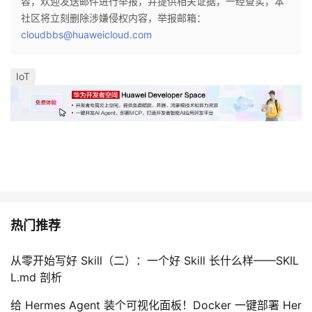
容，欢迎发送邮件进行举报，并提供相关证据，一经查实，本
社区将立刻删除涉嫌侵权内容，举报邮箱：
cloudbbs@huaweicloud.com
IoT
热门推荐
从零开始写好 Skill（二）：一个好 Skill 长什么样——SKIL
L.md 剖析
给 Hermes Agent 装个可视化面板！Docker 一键部署 Her