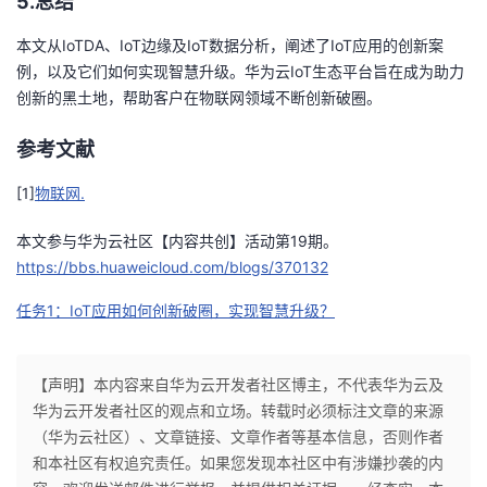
5.总结
本文从IoTDA、IoT边缘及IoT数据分析，阐述了IoT应用的创新案
例，以及它们如何实现智慧升级。华为云IoT生态平台旨在成为助力
创新的黑土地，帮助客户在物联网领域不断创新破圈。
参考文献
[1]
物联网.
本文参与华为云社区【内容共创】活动第19期。
https://bbs.huaweicloud.com/blogs/370132
任务1：IoT应用如何创新破圈，实现智慧升级？
【声明】本内容来自华为云开发者社区博主，不代表华为云及
华为云开发者社区的观点和立场。转载时必须标注文章的来源
（华为云社区）、文章链接、文章作者等基本信息，否则作者
和本社区有权追究责任。如果您发现本社区中有涉嫌抄袭的内