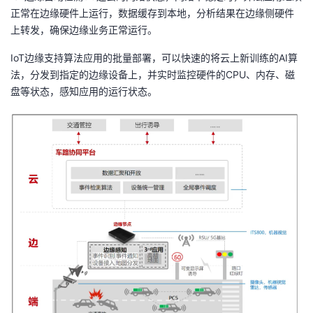
正常在边缘硬件上运行，数据缓存到本地，分析结果在边缘侧硬件
上转发，确保边缘业务正常运行。
IoT边缘支持算法应用的批量部署，可以快速的将云上新训练的AI算
法，分发到指定的边缘设备上，并实时监控硬件的CPU、内存、磁
盘等状态，感知应用的运行状态。