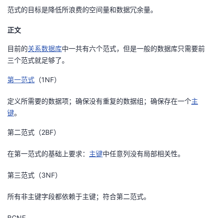
范式的目标是降低所浪费的空间量和数据冗余量。
者
正文
我
目前的
关系数据库
中一共有六个范式，但是一般的数据库只需要前
三个范式就足够了。
的
我
第一范式
（1NF）
博
的
我
定义所需要的数据项；确保没有重复的数据组；确保存在一个
主
客
论
的
我
键
。
第二范式（2BF）
坛
圈
的
我
在第一范式的基础上要求：
主键
中任意列没有局部相关性。
子
直
的
我
第三范式（3NF）
我
播
活
的
所有非主键字段都依赖于主键；符合第二范式。
我
动
关
的
BCNF