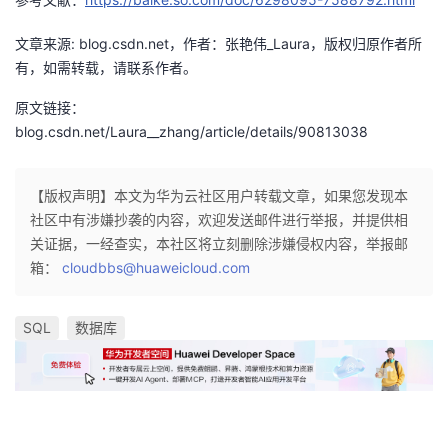
持
建
证
实
的
文章来源: blog.csdn.net，作者：张艳伟_Laura，版权归原作者所
议
验
收
有，如需转载，请联系作者。
原文链接：
藏
blog.csdn.net/Laura__zhang/article/details/90813038
【版权声明】本文为华为云社区用户转载文章，如果您发现本
社区中有涉嫌抄袭的内容，欢迎发送邮件进行举报，并提供相
关证据，一经查实，本社区将立刻删除涉嫌侵权内容，举报邮
箱：
cloudbbs@huaweicloud.com
SQL
数据库