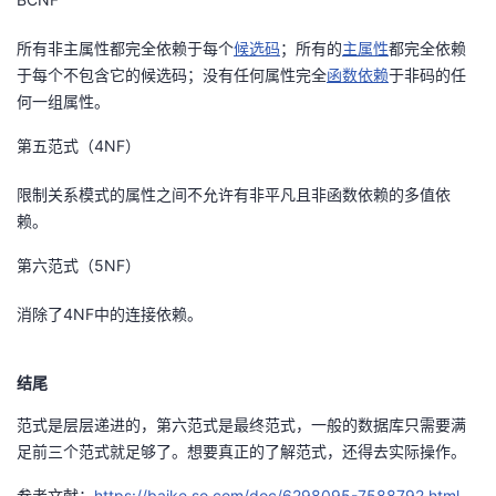
我
注
的
开
所有非主属性都完全依赖于每个
候选码
；所有的
主属性
都完全依赖
于每个不包含它的候选码；没有任何属性完全
函数依赖
于非码的任
的
Programs
发
何一组属性。
支
者
第五范式（4NF）
持
学
限制关系模式的属性之间不允许有非平凡且非函数依赖的多值依
赖。
我
堂
第六范式（5NF）
的
我
我
消除了4NF中的连接依赖。
技
的
的
我
结尾
术
云
课
的
我
范式是层层递进的，第六范式是最终范式，一般的数据库只需要满
足前三个范式就足够了。想要真正的了解范式，还得去实际操作。
支
声
程
认
的
我
参考文献：
https://baike.so.com/doc/6298095-7588792.html