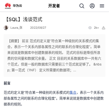
开发者
返
【SQL】浅谈范式
回
Laura_张
2022/08/27
2k+
举
报
【摘要】 前言 范式的定义是“符合某一种级别的关系模式的集
合，表示一个关系内部各属性之间的联系的合理化程度”。简单
来说就是数据库中创建数据表的规则。 范式的目标是降低所浪
个
费的空间量和数据冗余量。 正文 目前的关系数据库中一共有六
个范式，但是一般的数据库只需要前三个范式就足够了。 &nbs
我
人
p; 第一范式（1NF） 定义所需要的数据项；...
的
主
前言
范式的定义是“符合某一种级别的关系模式的
集合
，表示一个关系内
开
页
部各属性之间的联系的合理化程度”。简单来说就是数据库中创建数
据表的规则。
发