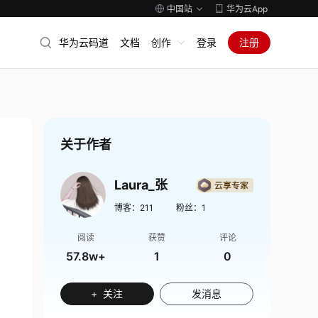
中国站
华为云App
华为云码道
文档
创作
登录
注册
关于作者
Laura_张
博客：
211
粉丝：
1
阅读
获赞
评论
57.8w+
1
0
+ 关注
发消息