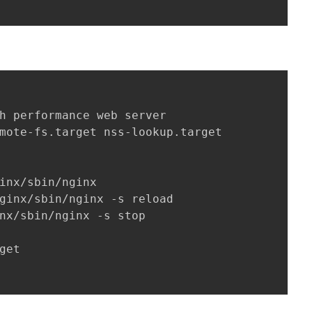
h performance web server

mote-fs.target nss-lookup.target

inx/sbin/nginx

ginx/sbin/nginx -s reload

nx/sbin/nginx -s stop

get
