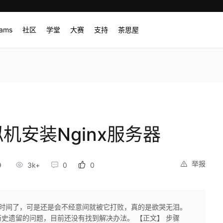
rams
社区
学堂
大赛
支持
茶思屋
拟机安装Nginx服务器
举报
9
3k+
0
0
段时间了，可是还是会不经意间就被它打败，真的是欲哭无泪。
史遗留的问题，目前还没有找到解决办法。 【正文】 步骤