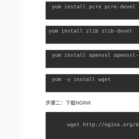
 yum install pcre pcre-devel
yum install zlib zlib-devel
 yum install openssl openssl-
 yum -y install wget
步骤二：下载NGINX
      wget http://nginx.org/d