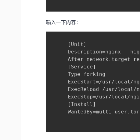
输入一下内容：
      [Unit]

      Description=nginx - hig
      After=network.target re
      [Service]

      Type=forking

      ExecStart=/usr/local/ng
      ExecReload=/usr/local/n
      ExecStop=/usr/local/ngi
      [Install]

      WantedBy=multi-user.tar