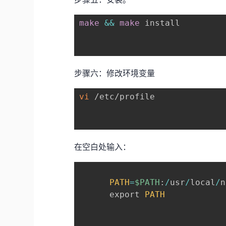
make
&&
make
步骤六：修改环境变量
vi
在空白处输入：
PATH
=
$PATH
:
/
usr
/
local
/
n
      export 
PATH