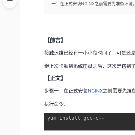
一：在正式安装NGINX之前需要先准备环境。 执行命令： yu
【前言】
接触运维已经有一小小段时间了，可是还
继上次卡顿到系统崩盘之后，这次是遇到
【正文】
步骤一：在正式安装
NGINX
之前需要先准
执行命令：
yum install gcc-c++